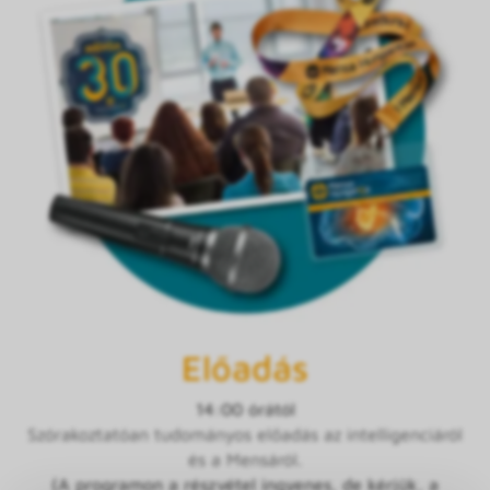
Előadás
14:00 órától
Szórakoztatóan tudományos előadás az intelligenciáról
és a Mensáról.
(A programon a részvétel ingyenes, de kérjük, a