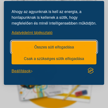
Facebookon jelezd, hogy ott leszel!)
Ahogy az agyunknak is kell az energia, a
Facebook-esemény
honlapunknak is kellenek a sütik, hogy
megfelelően és minél intelligensebben működjön.
Adatvédelmi tájékoztató
Összes süti elfogadása
Csak a szükséges sütik elfogadása
Beállítások