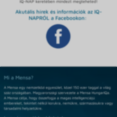
IQ-NAP keretében mindezt megteheted!
Akutális hírek és információk az IQ-
NAPRÓL a Facebookon:
Mi a Mensa?
A Mensa egy nemzetközi egyesület, közel 150 ezer taggal a világ
száz országában. Magyarországi szervezete a Mensa HungarIQa.
A Mensa célja, hogy összefogja a magas intelligenciájú
embereket, tekintet nélkül korukra, nemükre, származásukra vagy
társadalmi helyzetükre.