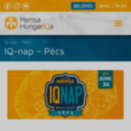
BELÉPÉS
Butik
|
(0)
IQ-nap – Pécs
IQ-nap – Pécs