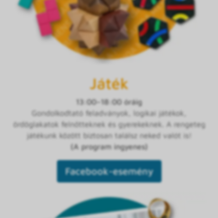
Játék
13:00–18:00 óráig
Gondolkodtató feladványok, logikai játékok,
ördöglakatok felnőtteknek és gyerekeknek. A rengeteg
játékunk között biztosan találsz neked valót is!
(A program ingyenes)
Facebook-esemény