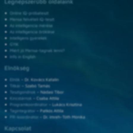
Legnépszerűbb oldalaink
Online IQ-próbateszt
Mensa felvételi IQ-teszt
Az intelligencia mérése
Az intelligencia öröklése
Intelligens gyerekek
GYIK
Miért jó Mensa-tagnak lenni?
Info in English
Elnökség
Elnök
– Dr. Kovács Katalin
Titkár
– Szabó Tamás
Tesztgondnok
– Nádasi Tibor
Kincstárnok
– Csaba Attila
Programkoordinátor
– Lukács Krisztina
Tagintegrátor
– Patkós Attila
PR-koordinátor
– Dr. Imreh-Tóth Mónika
Kapcsolat