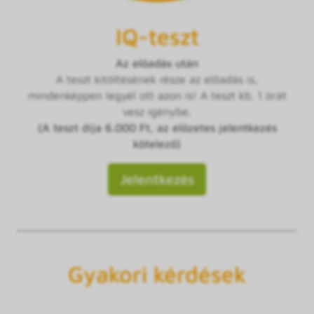
IQ-teszt
Az előadás után
A teszt kitöltésének része az előadás is,
mindenképpen legyél ott azon is! A teszt kb. 1 órát
vesz igénybe.
(A teszt díja 6.000 Ft, az előzetes jelentkezés
kötelező)
Jelentkezés
Gyakori kérdések