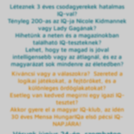
Léteznek 3 éves csodagyerekek hatalmas
IQ-val?
Tényleg 200-as az IQ-ja Nicole Kidmannek
vagy Lady Gagának?
Hihetünk a neten és a magazinokban
található IQ-teszteknek?
Lehet, hogy te magad is jóval
intelligensebb vagy az átlagnál, és ez a
magyarázat sok mindenre az életedben?
Kíváncsi vagy a válaszokra? Szereted a
logikai játékokat, a fejtörőket, és a
különleges ördöglakatokat?
Esetleg van kedved megírni egy igazi IQ-
tesztet?
Akkor gyere el a magyar IQ-klub, az idén
30 éves Mensa HungarIQa első pécsi IQ-
NAPJÁRA!
Várunk június 24-én, szombaton