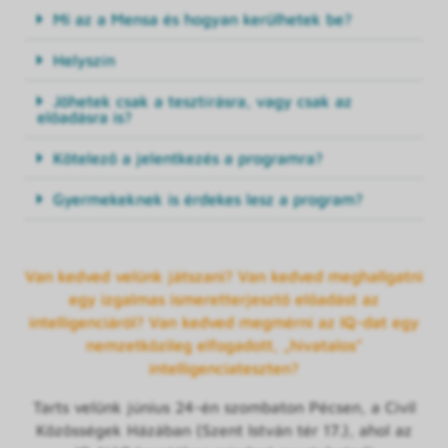
Mi az a Mensa és hogyan kerülhetek be?
Helyszín
Jöhetek csak a tesztírásra, vagy csak az
előadásra is?
Kötelező a jelentkezés a programra?
Gyermekeknek is érdekes lesz a program?
Van kedved velünk játszani? Van kedved meghallgatni
egy izgalmas ismeretterjesztő előadást az
intelligenciáról? Van kedved megmérni az IQ-dat egy
nemzetközileg elfogadott, „hivatalos”
intelligenciateszten?
Tarts velünk június 24-én szombaton Pécsen, a Civil
Közösségek Házában (Szent István tér 17.), ahol az