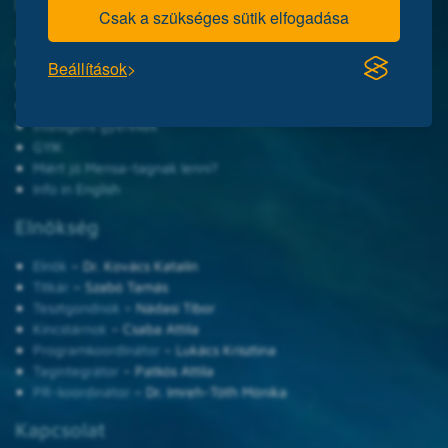
Legnépszerűbb oldalaink
Csak a szükséges sütik elfogadása
Online IQ-próbateszt
Mensa felvételi IQ-teszt
Beállítások
Az intelligencia mérése
Az intelligencia öröklése
Intelligens gyerekek
GYIK
Miért jó Mensa-tagnak lenni?
Info in English
Elnökség
Elnök
– Dr. Kovács Katalin
Titkár
– Szabó Tamás
Tesztgondnok
– Nádasi Tibor
Kincstárnok
– Csaba Attila
Programkoordinátor
– Lukács Krisztina
Tagintegrátor
– Patkós Attila
PR-koordinátor
– Dr. Imreh-Tóth Mónika
Kapcsolat