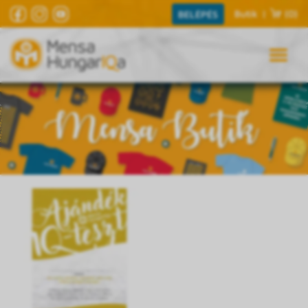
Butik
|
(0)
BELÉPÉS