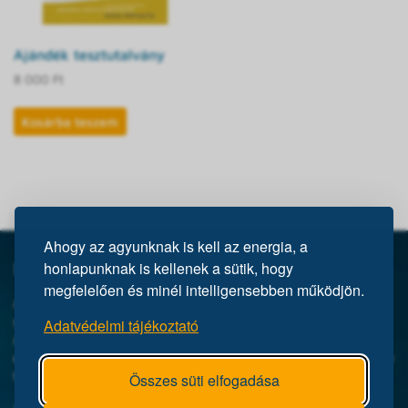
Ajándék tesztutalvány
8 000
Ft
Kosárba teszem
Ahogy az agyunknak is kell az energia, a
Mi a Mensa?
honlapunknak is kellenek a sütik, hogy
megfelelően és minél intelligensebben működjön.
A Mensa egy nemzetközi egyesület, közel 150 ezer taggal a világ
száz országában. Magyarországi szervezete a Mensa HungarIQa.
Adatvédelmi tájékoztató
A Mensa célja, hogy összefogja a magas intelligenciájú
embereket, tekintet nélkül korukra, nemükre, származásukra vagy
társadalmi helyzetükre.
Összes süti elfogadása