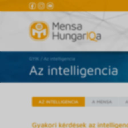
GYIK
Az intelligencia
Az intelligencia
AZ INTELLIGENCIA
A MENSA
A
Gyakori kérdések az intelligenc