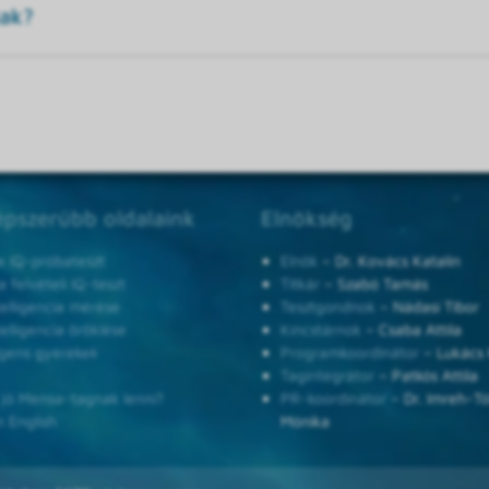
jak?
pszerűbb oldalaink
Elnökség
e IQ-próbateszt
Elnök
– Dr. Kovács Katalin
 felvételi IQ-teszt
Titkár
– Szabó Tamás
telligencia mérése
Tesztgondnok
– Nádasi Tibor
telligencia öröklése
Kincstárnok
– Csaba Attila
ligens gyerekek
Programkoordinátor
– Lukács 
Tagintegrátor
– Patkós Attila
 jó Mensa-tagnak lenni?
PR-koordinátor
– Dr. Imreh-T
n English
Mónika