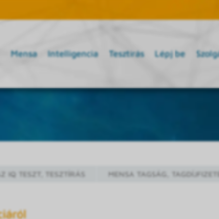
Mensa
Intelligencia
Tesztírás
Lépj be
Szolg
Z IQ TESZT, TESZTÍRÁS
MENSA TAGSÁG, TAGDÍJFIZET
iáról