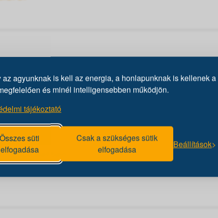
az agyunknak is kell az energia, a honlapunknak is kellenek a 
megfelelően és minél intelligensebben működjön.
édelmi tájékoztató
Összes süti
Csak a szükséges sütik
Beállítások
elfogadása
elfogadása
dennapi életben?