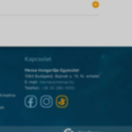
Kapcsolat
Mensa HungarIQa Egyesület
1063 Budapest, Bajnok u. 13. IV. emelet
E-mail:
mensa@mensa.hu
Telefon:
+36 30 280-5555
Krisztina
óth