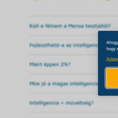
Kell-e félnem a Mensa tesztjétől?
Ahogy 
Fejleszthető-e az intelligencia?
hogy 
Adatv
Miért éppen 2%?
Mire jó a magas intelligencia a min
Intelligencia = műveltség?