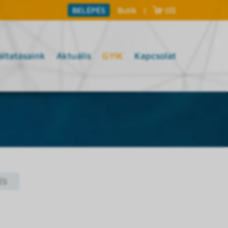
Butik
|
(0)
BELÉPÉS
áltatásaink
Aktuális
GYIK
Kapcsolat
ÉS