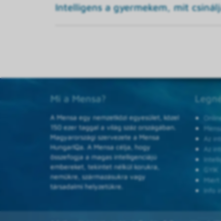
Intelligens a gyermekem, mit csinál
Mi a Mensa?
Legné
A Mensa egy nemzetközi egyesület, közel
Onlin
150 ezer taggal a világ száz országában.
Mensa
Magyarországi szervezete a Mensa
Az in
HungarIQa. A Mensa célja, hogy
Az in
összefogja a magas intelligenciájú
Intel
embereket, tekintet nélkül korukra,
GYIK
nemükre, származásukra vagy
Miért
társadalmi helyzetükre.
Info i