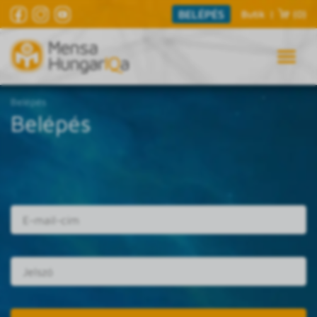
BELÉPÉS
Butik
|
(0)
Belépés
Belépés
E-mail cím