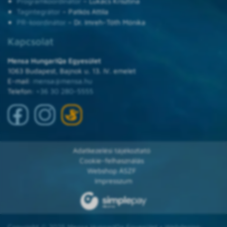
Programkoordinátor
– Lukács Krisztina
Tagintegrátor
– Patkós Attila
PR-koordinátor
– Dr. Imreh-Tóth Mónika
Kapcsolat
Mensa HungarIQa Egyesület
1063 Budapest, Bajnok u. 13. IV. emelet
E-mail:
mensa@mensa.hu
Telefon:
+36 30 280-5555
Adatkezelési tájékoztató
Cookie-felhasználás
Webshop ÁSZF
Impresszum
Copyright © 2025 Mensa HungarIQa Egyesület • Webdesign: