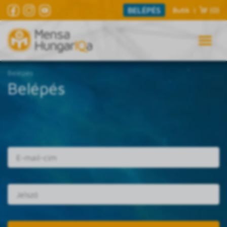
BELÉPÉS
Butik
|
(0)
Belépés
Belépés
E-mail cím