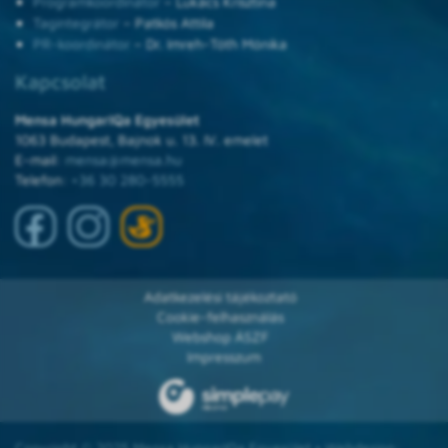
Programkoordinátor
– Lukács Krisztina
Tagintegrátor
– Patkós Attila
PR-koordinátor
– Dr. Imreh-Tóth Mónika
Kapcsolat
Mensa HungarIQa Egyesület
1063 Budapest, Bajnok u. 13. IV. emelet
E-mail:
mensa@mensa.hu
Telefon:
+36 30 280-5555
Adatkezelési tájékoztató
Cookie-felhasználás
Webshop ÁSZF
Impresszum
Copyright © 2025 Mensa HungarIQa Egyesület • Webdesign: