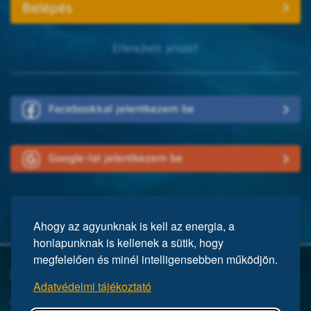
Elfelejtett jelszó?
Facebookkal jelentkezem be
Google-lal jelentkezem be
Ahogy az agyunknak is kell az energia, a
honlapunknak is kellenek a sütik, hogy
megfelelően és minél intelligensebben működjön.
Mi a Mensa?
Adatvédelmi tájékoztató
A Mensa egy nemzetközi egyesület, közel 150 ezer taggal a világ