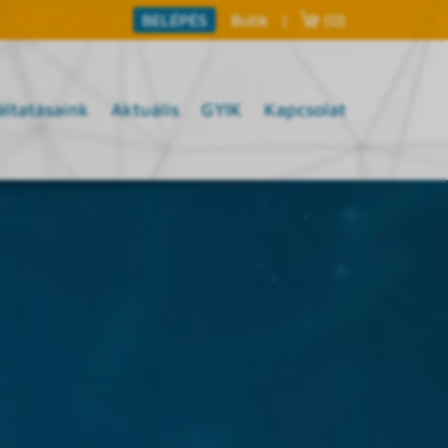
Butik
|
(0)
BELÉPÉS
áltatásaink
Aktuális
GYIK
Kapcsolat