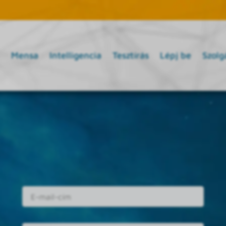
Mensa
Intelligencia
Tesztírás
Lépj be
Szolg
E-mail cím