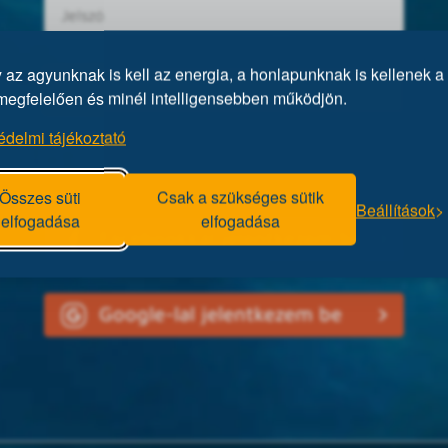
az agyunknak is kell az energia, a honlapunknak is kellenek a 
megfelelően és minél intelligensebben működjön.
édelmi tájékoztató
Elfelejtett jelszó?
Összes süti
Csak a szükséges sütik
Beállítások
elfogadása
elfogadása
Facebookkal jelentkezem be
Google-lal jelentkezem be