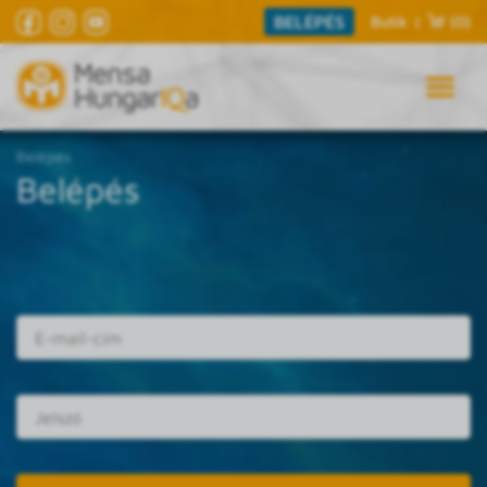
BELÉPÉS
Butik
|
(0)
Belépés
Belépés
E-mail cím