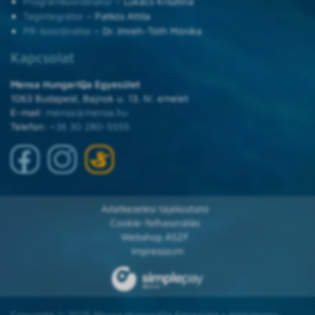
Programkoordinátor
– Lukács Krisztina
Tagintegrátor
– Patkós Attila
PR-koordinátor
– Dr. Imreh-Tóth Mónika
Kapcsolat
Mensa HungarIQa Egyesület
1063 Budapest, Bajnok u. 13. IV. emelet
E-mail:
mensa@mensa.hu
Telefon:
+36 30 280-5555
Adatkezelési tájékoztató
Cookie-felhasználás
Webshop ÁSZF
Impresszum
Copyright © 2025 Mensa HungarIQa Egyesület • Webdesign: