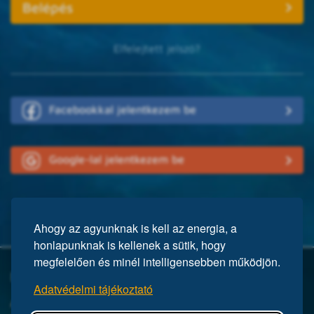
Elfelejtett jelszó?
Facebookkal jelentkezem be
Google-lal jelentkezem be
Ahogy az agyunknak is kell az energia, a
honlapunknak is kellenek a sütik, hogy
megfelelően és minél intelligensebben működjön.
Mi a Mensa?
Adatvédelmi tájékoztató
A Mensa egy nemzetközi egyesület, közel 150 ezer taggal a világ