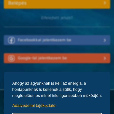
Elfelejtett jelszó?
Facebookkal jelentkezem be
Google-lal jelentkezem be
Ahogy az agyunknak is kell az energia, a
honlapunknak is kellenek a sütik, hogy
megfelelően és minél intelligensebben működjön.
Mi a Mensa?
Adatvédelmi tájékoztató
A Mensa egy nemzetközi egyesület, közel 150 ezer taggal a világ