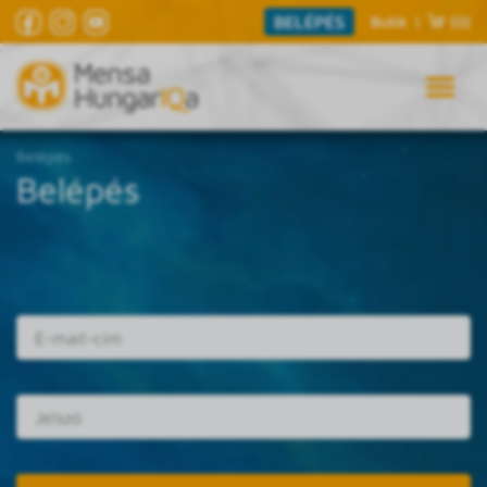
BELÉPÉS
Butik
|
(0)
Belépés
Belépés
E-mail cím