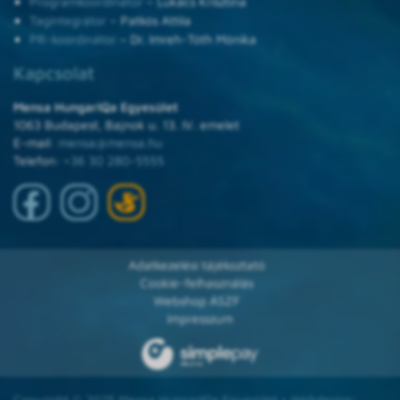
Programkoordinátor
– Lukács Krisztina
Tagintegrátor
– Patkós Attila
PR-koordinátor
– Dr. Imreh-Tóth Mónika
Kapcsolat
Mensa HungarIQa Egyesület
1063 Budapest, Bajnok u. 13. IV. emelet
E-mail:
mensa@mensa.hu
Telefon:
+36 30 280-5555
Adatkezelési tájékoztató
Cookie-felhasználás
Webshop ÁSZF
Impresszum
Copyright © 2025 Mensa HungarIQa Egyesület • Webdesign: