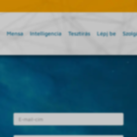
Mensa
Intelligencia
Tesztírás
Lépj be
Szolg
E-mail cím