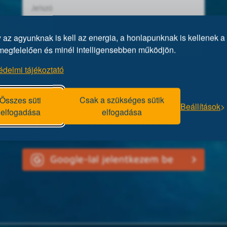
az agyunknak is kell az energia, a honlapunknak is kellenek a 
megfelelően és minél intelligensebben működjön.
édelmi tájékoztató
Elfelejtett jelszó?
Összes süti
Csak a szükséges sütik
Beállítások
elfogadása
elfogadása
Facebookkal jelentkezem be
Google-lal jelentkezem be