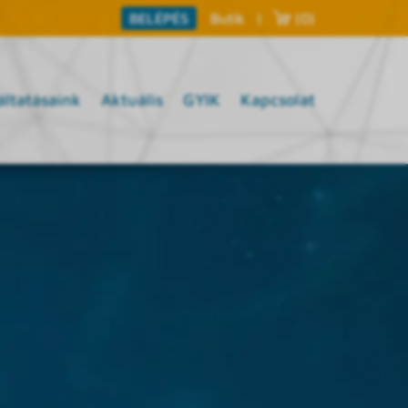
Butik
|
(0)
BELÉPÉS
áltatásaink
Aktuális
GYIK
Kapcsolat