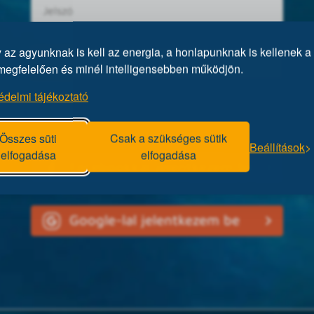
az agyunknak is kell az energia, a honlapunknak is kellenek a 
megfelelően és minél intelligensebben működjön.
édelmi tájékoztató
Elfelejtett jelszó?
Összes süti
Csak a szükséges sütik
Beállítások
elfogadása
elfogadása
Facebookkal jelentkezem be
Google-lal jelentkezem be