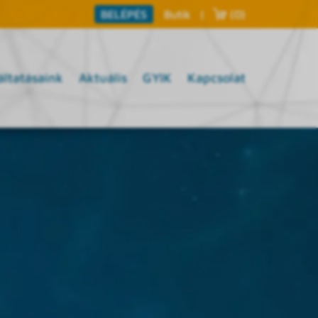
Butik
|
(0)
BELÉPÉS
áltatásaink
Aktuális
GYIK
Kapcsolat