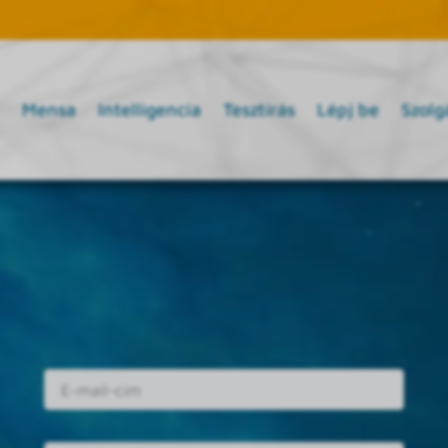
Mensa
Intelligencia
Tesztírás
Lépj be
Szolg
E-mail cím