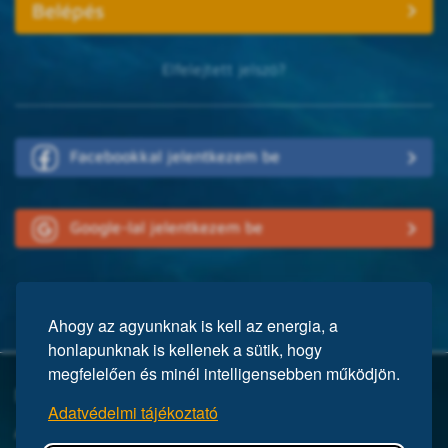
Elfelejtett jelszó?
Facebookkal jelentkezem be
Google-lal jelentkezem be
Ahogy az agyunknak is kell az energia, a
honlapunknak is kellenek a sütik, hogy
megfelelően és minél intelligensebben működjön.
Mi a Mensa?
Adatvédelmi tájékoztató
A Mensa egy nemzetközi egyesület, közel 150 ezer taggal a világ