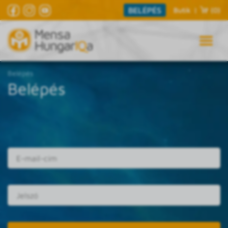
BELÉPÉS
Butik
|
(0)
Belépés
Belépés
E-mail cím