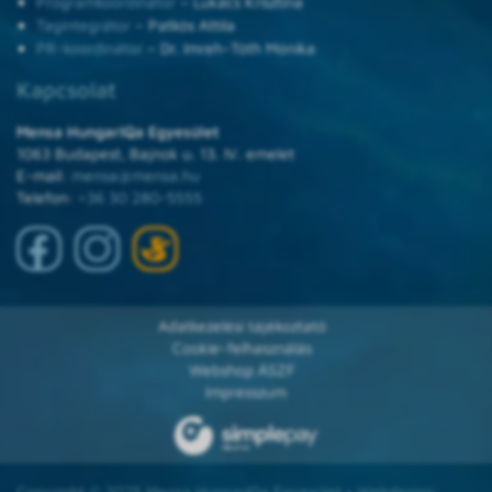
Programkoordinátor
– Lukács Krisztina
Tagintegrátor
– Patkós Attila
PR-koordinátor
– Dr. Imreh-Tóth Mónika
Kapcsolat
Mensa HungarIQa Egyesület
1063 Budapest, Bajnok u. 13. IV. emelet
E-mail:
mensa@mensa.hu
Telefon:
+36 30 280-5555
Adatkezelési tájékoztató
Cookie-felhasználás
Webshop ÁSZF
Impresszum
Copyright © 2025 Mensa HungarIQa Egyesület • Webdesign: