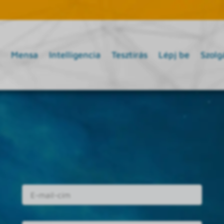
Mensa
Intelligencia
Tesztírás
Lépj be
Szolg
E-mail cím