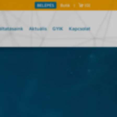
Butik
|
(0)
BELÉPÉS
áltatásaink
Aktuális
GYIK
Kapcsolat