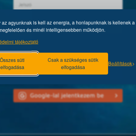
az agyunknak is kell az energia, a honlapunknak is kellenek a 
megfelelően és minél intelligensebben működjön.
édelmi tájékoztató
Elfelejtett jelszó?
Összes süti
Csak a szükséges sütik
Beállítások
elfogadása
elfogadása
Facebookkal jelentkezem be
Google-lal jelentkezem be