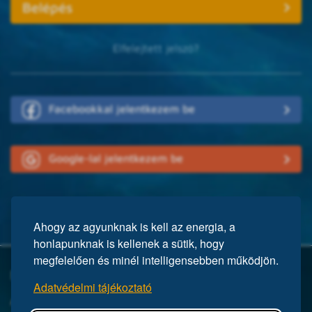
Elfelejtett jelszó?
Facebookkal jelentkezem be
Google-lal jelentkezem be
Ahogy az agyunknak is kell az energia, a
honlapunknak is kellenek a sütik, hogy
megfelelően és minél intelligensebben működjön.
Mi a Mensa?
Adatvédelmi tájékoztató
A Mensa egy nemzetközi egyesület, közel 150 ezer taggal a világ