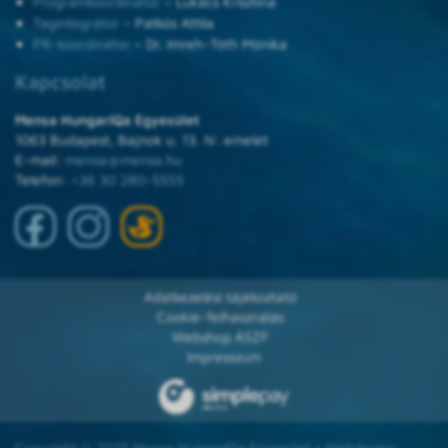
Programkoordinátor
– Lukács Krisztina
Tagintegrátor
– Patkós Attila
PR-koordinátor
– Dr. Imreh-Tóth Mónika
Kapcsolat
Mensa HungarIQa Egyesület
1063 Budapest, Bajnok u. 13. IV. emelet
E-mail:
mensa@mensa.hu
Telefon:
+36 30 280-5555
Adatkezelési tájékoztató
Cookie-felhasználás
Webshop ÁSZF
Impresszum
Copyright © 2025 Mensa HungarIQa Egyesület • Webdesign: