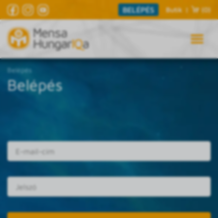
BELÉPÉS
Butik
|
(0)
Belépés
Belépés
E-mail cím