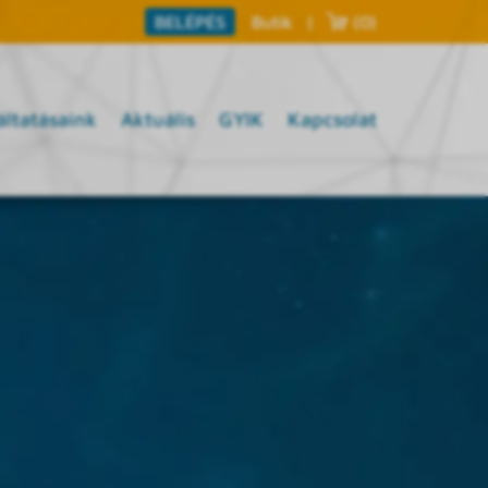
Butik
|
(0)
BELÉPÉS
áltatásaink
Aktuális
GYIK
Kapcsolat