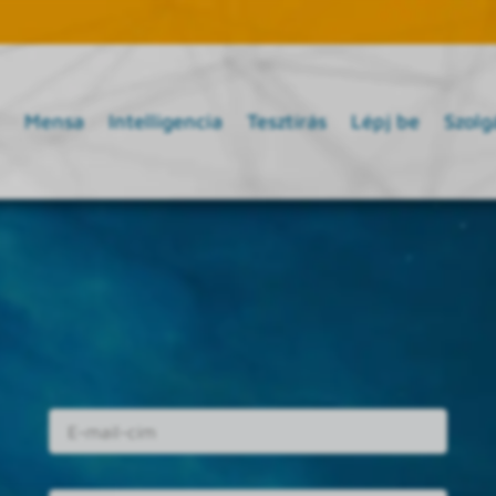
Mensa
Intelligencia
Tesztírás
Lépj be
Szolg
E-mail cím