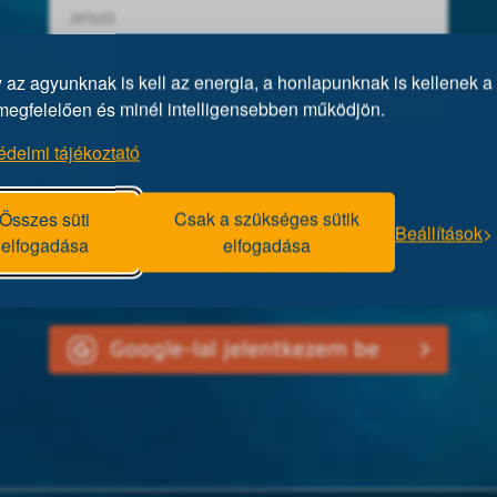
az agyunknak is kell az energia, a honlapunknak is kellenek a 
megfelelően és minél intelligensebben működjön.
édelmi tájékoztató
Elfelejtett jelszó?
Összes süti
Csak a szükséges sütik
Beállítások
elfogadása
elfogadása
Facebookkal jelentkezem be
Google-lal jelentkezem be