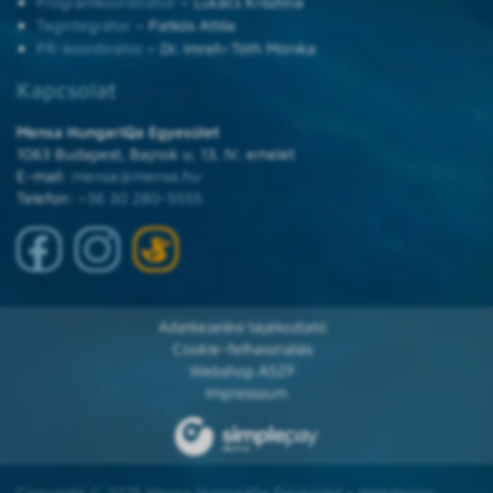
Programkoordinátor
– Lukács Krisztina
Tagintegrátor
– Patkós Attila
PR-koordinátor
– Dr. Imreh-Tóth Mónika
Kapcsolat
Mensa HungarIQa Egyesület
1063 Budapest, Bajnok u. 13. IV. emelet
E-mail:
mensa@mensa.hu
Telefon:
+36 30 280-5555
Adatkezelési tájékoztató
Cookie-felhasználás
Webshop ÁSZF
Impresszum
Copyright © 2025 Mensa HungarIQa Egyesület • Webdesign: