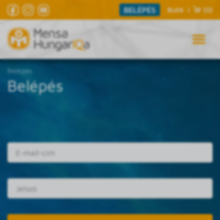
BELÉPÉS
Butik
|
(0)
Belépés
Belépés
E-mail cím