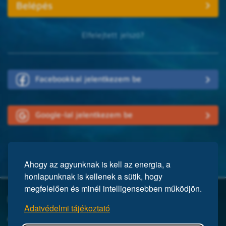
Elfelejtett jelszó?
Facebookkal jelentkezem be
Google-lal jelentkezem be
Ahogy az agyunknak is kell az energia, a
honlapunknak is kellenek a sütik, hogy
megfelelően és minél intelligensebben működjön.
Mi a Mensa?
Adatvédelmi tájékoztató
A Mensa egy nemzetközi egyesület, közel 150 ezer taggal a világ