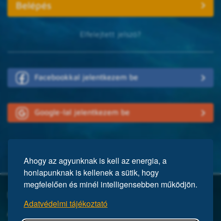
Elfelejtett jelszó?
Facebookkal jelentkezem be
Google-lal jelentkezem be
Ahogy az agyunknak is kell az energia, a
honlapunknak is kellenek a sütik, hogy
megfelelően és minél intelligensebben működjön.
Mi a Mensa?
Adatvédelmi tájékoztató
A Mensa egy nemzetközi egyesület, közel 150 ezer taggal a világ