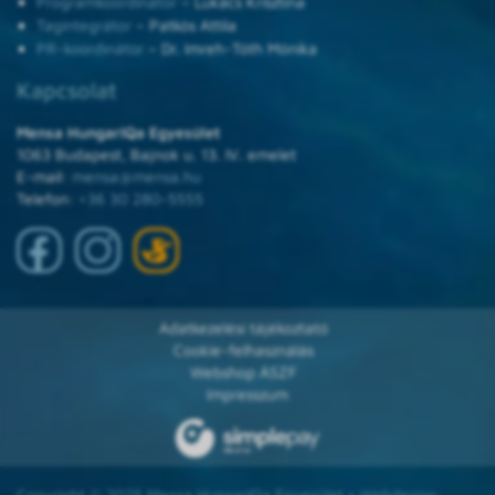
Programkoordinátor
– Lukács Krisztina
Tagintegrátor
– Patkós Attila
PR-koordinátor
– Dr. Imreh-Tóth Mónika
Kapcsolat
Mensa HungarIQa Egyesület
1063 Budapest, Bajnok u. 13. IV. emelet
E-mail:
mensa@mensa.hu
Telefon:
+36 30 280-5555
Adatkezelési tájékoztató
Cookie-felhasználás
Webshop ÁSZF
Impresszum
Copyright © 2025 Mensa HungarIQa Egyesület • Webdesign: