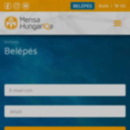
BELÉPÉS
Butik
|
(0)
Belépés
Belépés
E-mail cím