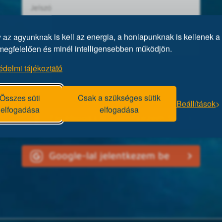
az agyunknak is kell az energia, a honlapunknak is kellenek a 
megfelelően és minél intelligensebben működjön.
édelmi tájékoztató
Elfelejtett jelszó?
Összes süti
Csak a szükséges sütik
Beállítások
elfogadása
elfogadása
Facebookkal jelentkezem be
Google-lal jelentkezem be