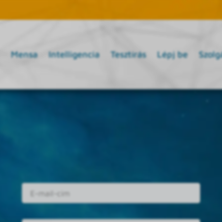
Mensa
Intelligencia
Tesztírás
Lépj be
Szolg
E-mail cím