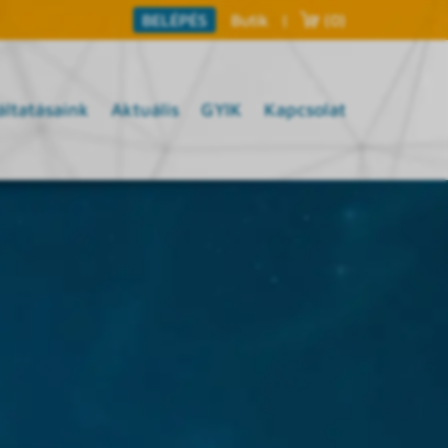
Butik
|
(0)
BELÉPÉS
áltatásaink
Aktuális
GYIK
Kapcsolat