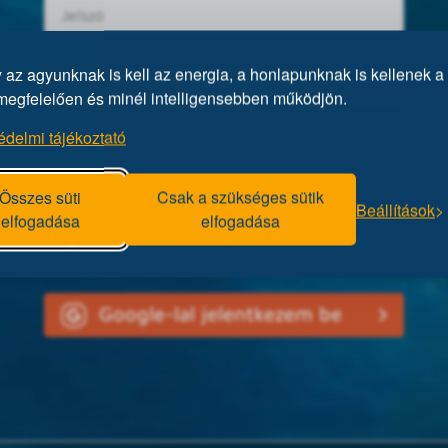
az agyunknak is kell az energia, a honlapunknak is kellenek a 
megfelelően és minél intelligensebben működjön.
édelmi tájékoztató
Elfelejtett jelszó?
Összes süti
Csak a szükséges sütik
Beállítások
elfogadása
elfogadása
Facebookkal jelentkezem be
Google-lal jelentkezem be