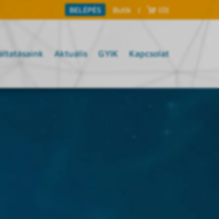
Butik
|
(0)
BELÉPÉS
áltatásaink
Aktuális
GYIK
Kapcsolat