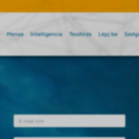
Mensa
Intelligencia
Tesztírás
Lépj be
Szolg
E-mail cím