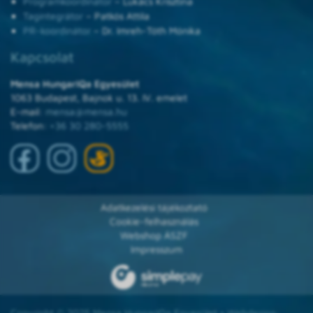
Programkoordinátor
– Lukács Krisztina
Tagintegrátor
– Patkós Attila
PR-koordinátor
– Dr. Imreh-Tóth Mónika
Kapcsolat
Mensa HungarIQa Egyesület
1063 Budapest, Bajnok u. 13. IV. emelet
E-mail:
mensa@mensa.hu
Telefon:
+36 30 280-5555
Adatkezelési tájékoztató
Cookie-felhasználás
Webshop ÁSZF
Impresszum
Copyright © 2025 Mensa HungarIQa Egyesület • Webdesign: