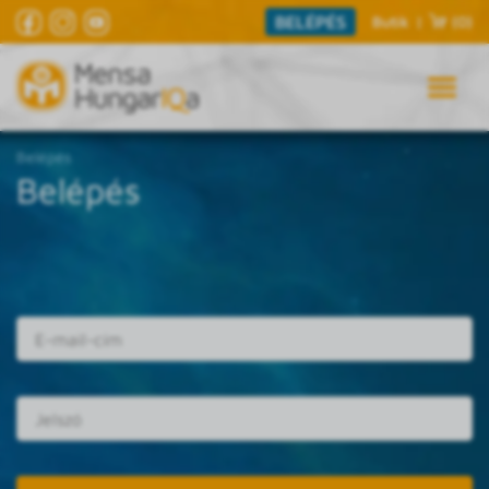
BELÉPÉS
Butik
|
(0)
Belépés
Belépés
E-mail cím