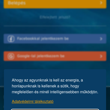
Elfelejtett jelszó?
Facebookkal jelentkezem be
Google-lal jelentkezem be
Ahogy az agyunknak is kell az energia, a
honlapunknak is kellenek a sütik, hogy
megfelelően és minél intelligensebben működjön.
Mi a Mensa?
Adatvédelmi tájékoztató
A Mensa egy nemzetközi egyesület, közel 150 ezer taggal a világ