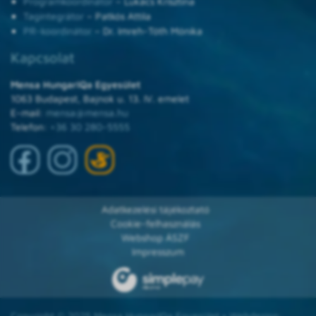
Programkoordinátor
– Lukács Krisztina
Tagintegrátor
– Patkós Attila
PR-koordinátor
– Dr. Imreh-Tóth Mónika
Kapcsolat
Mensa HungarIQa Egyesület
1063 Budapest, Bajnok u. 13. IV. emelet
E-mail:
mensa@mensa.hu
Telefon:
+36 30 280-5555
Adatkezelési tájékoztató
Cookie-felhasználás
Webshop ÁSZF
Impresszum
Copyright © 2025 Mensa HungarIQa Egyesület • Webdesign: