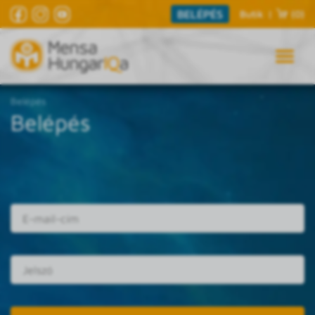
BELÉPÉS
Butik
|
(0)
Belépés
Belépés
E-mail cím