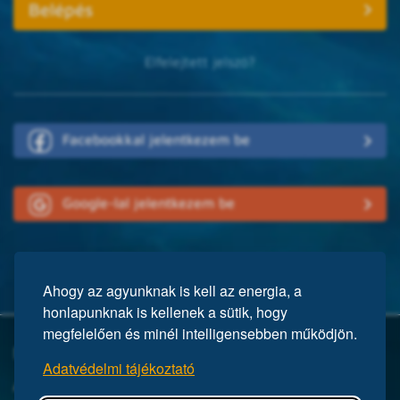
Elfelejtett jelszó?
Facebookkal jelentkezem be
Google-lal jelentkezem be
Ahogy az agyunknak is kell az energia, a
honlapunknak is kellenek a sütik, hogy
megfelelően és minél intelligensebben működjön.
Mi a Mensa?
Adatvédelmi tájékoztató
A Mensa egy nemzetközi egyesület, közel 150 ezer taggal a világ