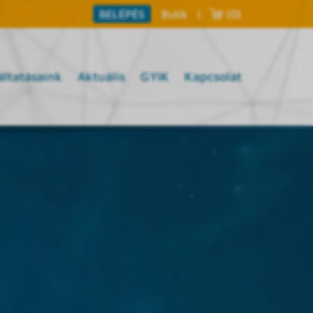
Butik
|
(0)
BELÉPÉS
áltatásaink
Aktuális
GYIK
Kapcsolat