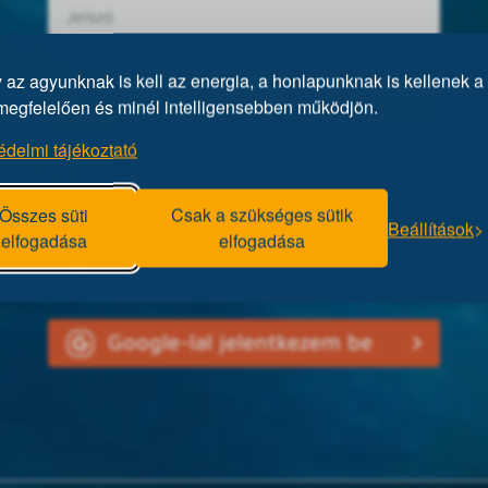
az agyunknak is kell az energia, a honlapunknak is kellenek a 
megfelelően és minél intelligensebben működjön.
édelmi tájékoztató
Elfelejtett jelszó?
Összes süti
Csak a szükséges sütik
Beállítások
elfogadása
elfogadása
Facebookkal jelentkezem be
Google-lal jelentkezem be