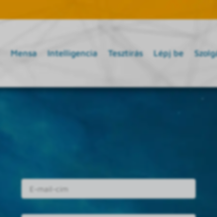
Mensa
Intelligencia
Tesztírás
Lépj be
Szolg
E-mail cím