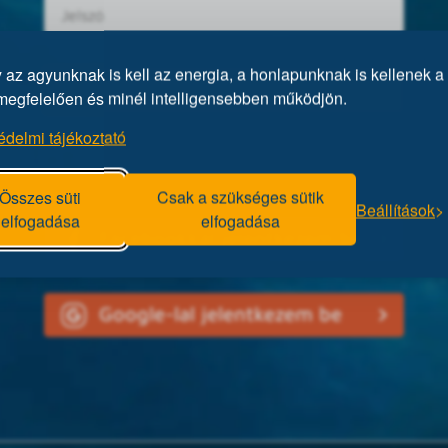
az agyunknak is kell az energia, a honlapunknak is kellenek a 
megfelelően és minél intelligensebben működjön.
édelmi tájékoztató
Elfelejtett jelszó?
Összes süti
Csak a szükséges sütik
Beállítások
elfogadása
elfogadása
Facebookkal jelentkezem be
Google-lal jelentkezem be