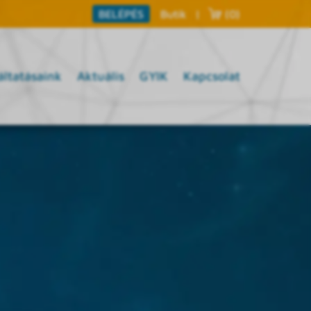
Butik
|
(0)
BELÉPÉS
áltatásaink
Aktuális
GYIK
Kapcsolat