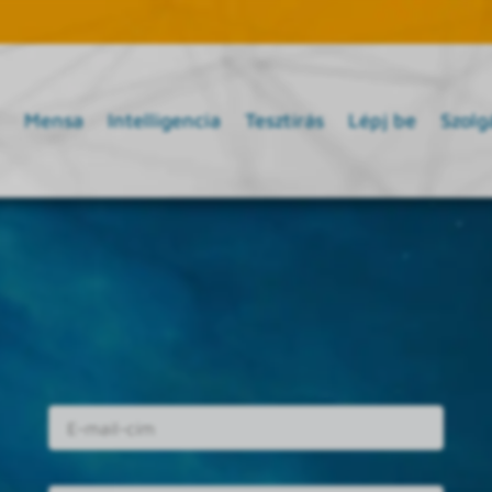
Mensa
Intelligencia
Tesztírás
Lépj be
Szolg
E-mail cím