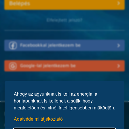
Elfelejtett jelszó?
Facebookkal jelentkezem be
Google-lal jelentkezem be
Ahogy az agyunknak is kell az energia, a
honlapunknak is kellenek a sütik, hogy
megfelelően és minél intelligensebben működjön.
Mi a Mensa?
Adatvédelmi tájékoztató
A Mensa egy nemzetközi egyesület, közel 150 ezer taggal a világ