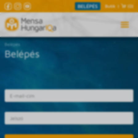
BELÉPÉS
Butik
|
(0)
Belépés
Belépés
E-mail cím