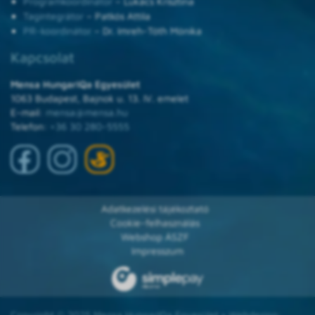
Programkoordinátor
– Lukács Krisztina
Tagintegrátor
– Patkós Attila
PR-koordinátor
– Dr. Imreh-Tóth Mónika
Kapcsolat
Mensa HungarIQa Egyesület
1063 Budapest, Bajnok u. 13. IV. emelet
E-mail:
mensa@mensa.hu
Telefon:
+36 30 280-5555
Adatkezelési tájékoztató
Cookie-felhasználás
Webshop ÁSZF
Impresszum
Copyright © 2025 Mensa HungarIQa Egyesület • Webdesign: