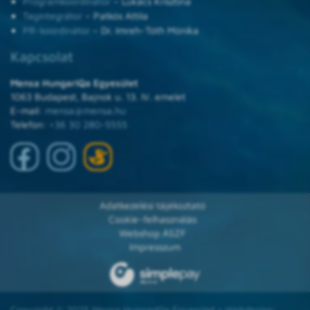
Programkoordinátor
– Lukács Krisztina
Tagintegrátor
– Patkós Attila
PR-koordinátor
– Dr. Imreh-Tóth Mónika
Kapcsolat
Mensa HungarIQa Egyesület
1063 Budapest, Bajnok u. 13. IV. emelet
E-mail:
mensa@mensa.hu
Telefon:
+36 30 280-5555
Adatkezelési tájékoztató
Cookie-felhasználás
Webshop ÁSZF
Impresszum
Copyright © 2025 Mensa HungarIQa Egyesület • Webdesign: