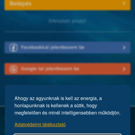
Elfelejtett jelszó?
Facebookkal jelentkezem be
Google-lal jelentkezem be
Ahogy az agyunknak is kell az energia, a
honlapunknak is kellenek a sütik, hogy
megfelelően és minél intelligensebben működjön.
Mi a Mensa?
Adatvédelmi tájékoztató
A Mensa egy nemzetközi egyesület, közel 150 ezer taggal a világ