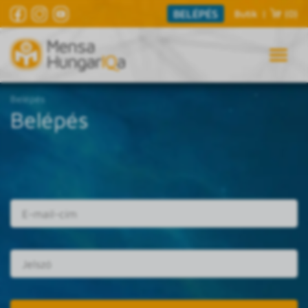
BELÉPÉS
Butik
|
(0)
Belépés
Belépés
E-mail cím