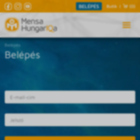
BELÉPÉS
Butik
|
(0)
Belépés
Belépés
E-mail cím