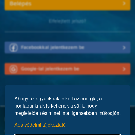
Elfelejtett jelszó?
Facebookkal jelentkezem be
Google-lal jelentkezem be
Ahogy az agyunknak is kell az energia, a
honlapunknak is kellenek a sütik, hogy
megfelelően és minél intelligensebben működjön.
Mi a Mensa?
Adatvédelmi tájékoztató
A Mensa egy nemzetközi egyesület, közel 150 ezer taggal a világ