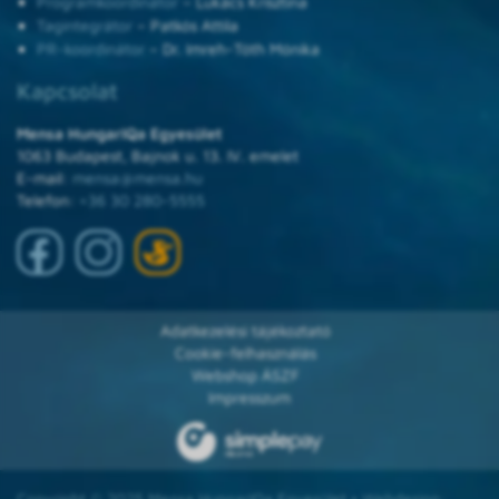
Programkoordinátor
– Lukács Krisztina
Tagintegrátor
– Patkós Attila
PR-koordinátor
– Dr. Imreh-Tóth Mónika
Kapcsolat
Mensa HungarIQa Egyesület
1063 Budapest, Bajnok u. 13. IV. emelet
E-mail:
mensa@mensa.hu
Telefon:
+36 30 280-5555
Adatkezelési tájékoztató
Cookie-felhasználás
Webshop ÁSZF
Impresszum
Copyright © 2025 Mensa HungarIQa Egyesület • Webdesign: