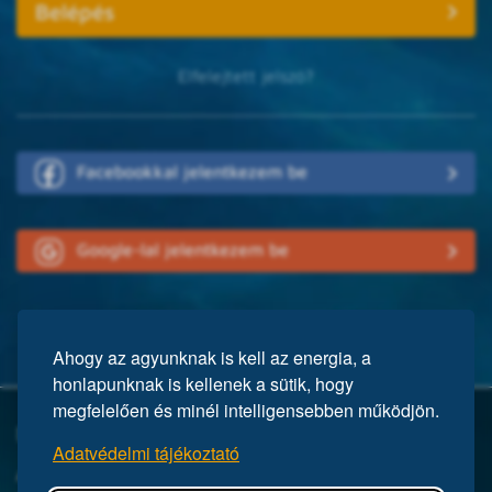
Elfelejtett jelszó?
Facebookkal jelentkezem be
Google-lal jelentkezem be
Ahogy az agyunknak is kell az energia, a
honlapunknak is kellenek a sütik, hogy
megfelelően és minél intelligensebben működjön.
Mi a Mensa?
Adatvédelmi tájékoztató
A Mensa egy nemzetközi egyesület, közel 150 ezer taggal a világ