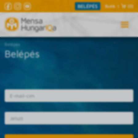
BELÉPÉS
Butik
|
(0)
Belépés
Belépés
E-mail cím