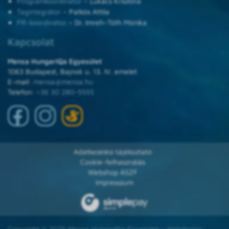
Programkoordinátor
– Lukács Krisztina
Tagintegrátor
– Patkós Attila
PR-koordinátor
– Dr. Imreh-Tóth Mónika
Kapcsolat
Mensa HungarIQa Egyesület
1063 Budapest, Bajnok u. 13. IV. emelet
E-mail:
mensa@mensa.hu
Telefon:
+36 30 280-5555
Adatkezelési tájékoztató
Cookie-felhasználás
Webshop ÁSZF
Impresszum
Copyright © 2025 Mensa HungarIQa Egyesület • Webdesign: