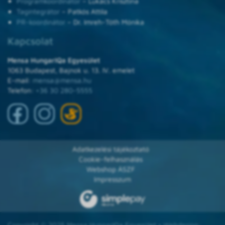
Programkoordinátor
– Lukács Krisztina
Tagintegrátor
– Patkós Attila
PR-koordinátor
– Dr. Imreh-Tóth Mónika
Kapcsolat
Mensa HungarIQa Egyesület
1063 Budapest, Bajnok u. 13. IV. emelet
E-mail:
mensa@mensa.hu
Telefon:
+36 30 280-5555
Adatkezelési tájékoztató
Cookie-felhasználás
Webshop ÁSZF
Impresszum
Copyright © 2025 Mensa HungarIQa Egyesület • Webdesign: