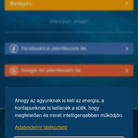
Elfelejtett jelszó?
Facebookkal jelentkezem be
Google-lal jelentkezem be
Ahogy az agyunknak is kell az energia, a
honlapunknak is kellenek a sütik, hogy
megfelelően és minél intelligensebben működjön.
Mi a Mensa?
Adatvédelmi tájékoztató
A Mensa egy nemzetközi egyesület, közel 150 ezer taggal a világ