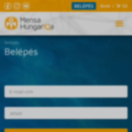
BELÉPÉS
Butik
|
(0)
Belépés
Belépés
E-mail cím