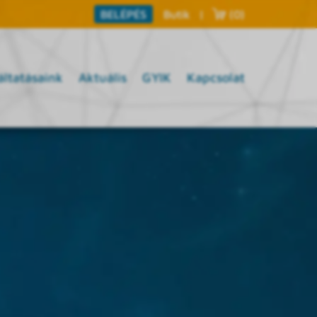
Butik
|
(0)
BELÉPÉS
áltatásaink
Aktuális
GYIK
Kapcsolat