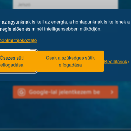
az agyunknak is kell az energia, a honlapunknak is kellenek a 
megfelelően és minél intelligensebben működjön.
édelmi tájékoztató
Elfelejtett jelszó?
Összes süti
Csak a szükséges sütik
Beállítások
elfogadása
elfogadása
Facebookkal jelentkezem be
Google-lal jelentkezem be