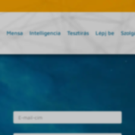
Mensa
Intelligencia
Tesztírás
Lépj be
Szolg
E-mail cím