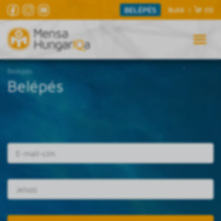
BELÉPÉS
Butik
|
(0)
Belépés
Belépés
E-mail cím