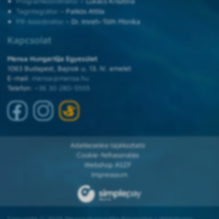
Programkoordinátor
– Lukács Krisztina
Tagintegrátor
– Patkós Attila
PR-koordinátor
– Dr. Imreh-Tóth Mónika
Kapcsolat
Mensa HungarIQa Egyesület
1063 Budapest, Bajnok u. 13. IV. emelet
E-mail:
mensa@mensa.hu
Telefon:
+36 30 280-5555
Adatkezelési tájékoztató
Cookie-felhasználás
Webshop ÁSZF
Impresszum
Copyright © 2025 Mensa HungarIQa Egyesület • Webdesign: