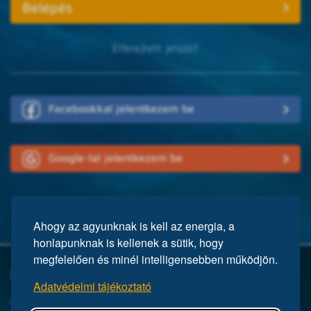
Elfelejtett jelszó?
Facebookkal jelentkezem be
Google-lal jelentkezem be
Ahogy az agyunknak is kell az energia, a
honlapunknak is kellenek a sütik, hogy
megfelelően és minél intelligensebben működjön.
Mi a Mensa?
Adatvédelmi tájékoztató
A Mensa egy nemzetközi egyesület, közel 150 ezer taggal a világ