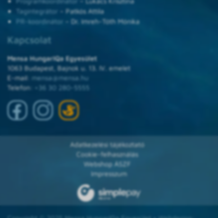
Programkoordinátor
– Lukács Krisztina
Tagintegrátor
– Patkós Attila
PR-koordinátor
– Dr. Imreh-Tóth Mónika
Kapcsolat
Mensa HungarIQa Egyesület
1063 Budapest, Bajnok u. 13. IV. emelet
E-mail:
mensa@mensa.hu
Telefon:
+36 30 280-5555
Adatkezelési tájékoztató
Cookie-felhasználás
Webshop ÁSZF
Impresszum
Copyright © 2025 Mensa HungarIQa Egyesület • Webdesign: