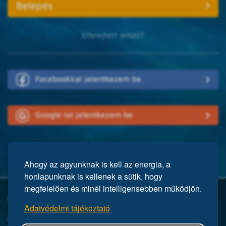
Elfelejtett jelszó?
Facebookkal jelentkezem be
Google-lal jelentkezem be
Ahogy az agyunknak is kell az energia, a
honlapunknak is kellenek a sütik, hogy
megfelelően és minél intelligensebben működjön.
Mi a Mensa?
Adatvédelmi tájékoztató
A Mensa egy nemzetközi egyesület, közel 150 ezer taggal a világ