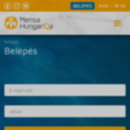
BELÉPÉS
Butik
|
(0)
Belépés
Belépés
E-mail cím