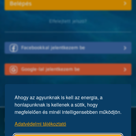
Elfelejtett jelszó?
Facebookkal jelentkezem be
Google-lal jelentkezem be
Ahogy az agyunknak is kell az energia, a
honlapunknak is kellenek a sütik, hogy
megfelelően és minél intelligensebben működjön.
Mi a Mensa?
Adatvédelmi tájékoztató
A Mensa egy nemzetközi egyesület, közel 150 ezer taggal a világ