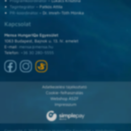
Programkoordinátor
– Lukács Krisztina
Tagintegrátor
– Patkós Attila
PR-koordinátor
– Dr. Imreh-Tóth Mónika
Kapcsolat
Mensa HungarIQa Egyesület
1063 Budapest, Bajnok u. 13. IV. emelet
E-mail:
mensa@mensa.hu
Telefon:
+36 30 280-5555
Adatkezelési tájékoztató
Cookie-felhasználás
Webshop ÁSZF
Impresszum
Copyright © 2025 Mensa HungarIQa Egyesület • Webdesign: