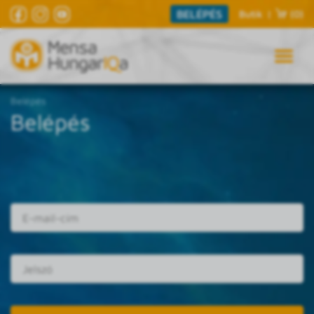
BELÉPÉS
Butik
|
(0)
Belépés
Belépés
E-mail cím