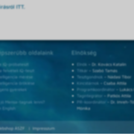
rásról ITT.
pszerűbb oldalaink
Elnökség
e IQ-próbateszt
Elnök
– Dr. Kovács Katalin
 felvételi IQ-teszt
Titkár
– Szabó Tamás
telligencia mérése
Tesztgondnok
– Nádasi Tibor
telligencia öröklése
Kincstárnok
– Csaba Attila
ligens gyerekek
Programkoordinátor
– Lukács 
Tagintegrátor
– Patkós Attila
 jó Mensa-tagnak lenni?
PR-koordinátor
– Dr. Imreh-T
n English
Mónika
ebshop ÁSZF
Impresszum