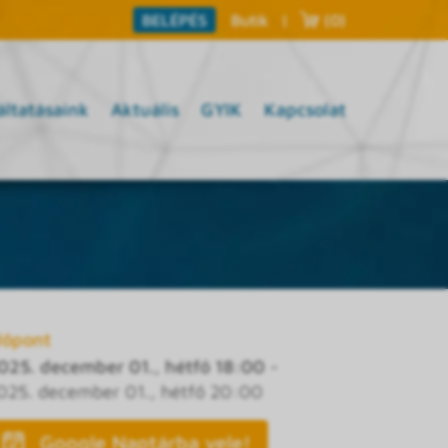
Butik
|
(0)
BELÉPÉS
áltatásaink
Aktuális
GYIK
Kapcsolat
dőpont
025. december 01., hétfő 18:00
-
025. december 01., hétfő 20:00
Google Naptárba vele!