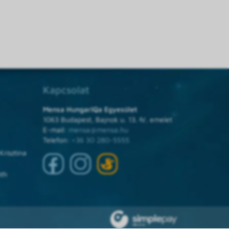
Kapcsolat
Mensa HungarIQa Egyesület
1063 Budapest, Bajnok u. 13. IV. emelet
E-mail:
mensa@mensa.hu
Telefon:
+36 30 280-5555
Krisztina
óth