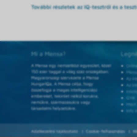
További részletek az IQ-tesztről és a tesztí
Mi a Mensa?
Legné
A Mensa egy nemzetközi egyesület, közel
Onlin
150 ezer taggal a világ száz országában.
Mensa
Magyarországi szervezete a Mensa
Az in
HungarIQa. A Mensa célja, hogy
Az in
összefogja a magas intelligenciájú
Intel
embereket, tekintet nélkül korukra,
GYIK
nemükre, származásukra vagy
Miért
társadalmi helyzetükre.
Info i
Adatkezelési tájékoztató
Cookie-felhasználás
W