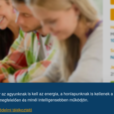
H
M
1
S
N
J
2
az agyunknak is kell az energia, a honlapunknak is kellenek a 
lbelül két órás program. Tesztírás előtt egy kb.
megfelelően és minél intelligensebben működjön.
z intelligenciáról és a kitöltendő IQ-tesztről,
édelmi tájékoztató