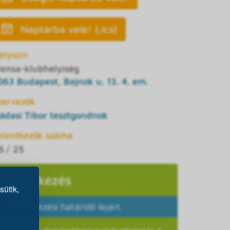
Naptárba vele! (.ics)
elyszín
ensa-klubhelyiség
063 Budapest, Bajnok u. 13. 4. em.
zervezők
ádasi Tibor tesztgondnok
elentkezők száma
5 / 25
Jelentkezés
sütik,
A jelentkezési határidő lejárt.