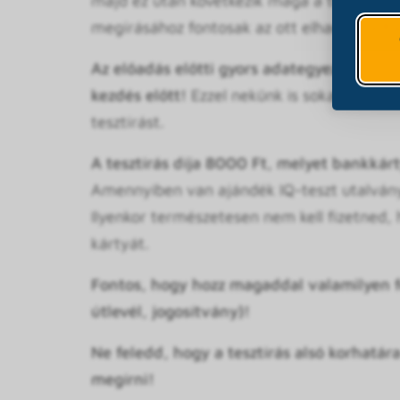
majd ez után következik maga a tesztírás. (
megírásához fontosak az ott elhangzó info
Az előadás előtti gyors adategyeztetés és
kezdés előtt!
Ezzel nekünk is sokat segítes
tesztírást.
A tesztírás díja 8000 Ft, melyet bankkárty
Amennyiben van ajándék IQ-teszt utalványo
Ilyenkor természetesen nem kell fizetned,
kártyát.
Fontos, hogy hozz magaddal valamilyen f
útlevél, jogosítvány)!
Ne feledd, hogy a tesztírás alsó
korhatára
megírni!