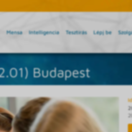
Mensa
Intelligencia
Tesztírás
Lépj be
Szolg
12.01) Budapest
I
2
2