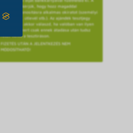
A részvételi díjat bankkártyával fizetheted ki. A
helyszínre kérjük, hogy hozz magaddal
személyazonosításra alkalmas okiratot (személyi
igazolvány, útlevél stb.). Az ajándék tesztjegy
opciót csak akkor válaszd, ha valóban van ilyen
kuponod, mert csak ennek átadása után tudsz
részt venni a tesztíráson.
FIZETÉS UTÁN A JELENTKEZÉS NEM
MÓDOSÍTHATÓ!