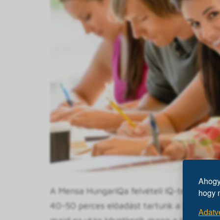
Ahogy 
A Mensa HungarIQa felvételi IQ-tesztje körü
hogy 
40-50 perces előadást tartunk a Mensáról, a
Adatv