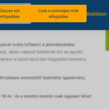
Az előadáson is részt kell venned, mert a teszt
rmációk).
Összes süti
Csak a szükséges sütik
Beállítások
elfogadása
elfogadása
 regisztráció miatt kérjük érkezz meg 15 perccel a
z, mert így majd időben tudjuk kezdeni a
ával tudsz kifizetni a jelentkezéskor.
d, akkor válaszd fizetésnél ezt az opciót!
 hanem a tesztírásra kell magaddal hoznod a
ényképes azonosítót (személyi igazolvány,
 18 év, és a tesztet évente csak egyszer lehet