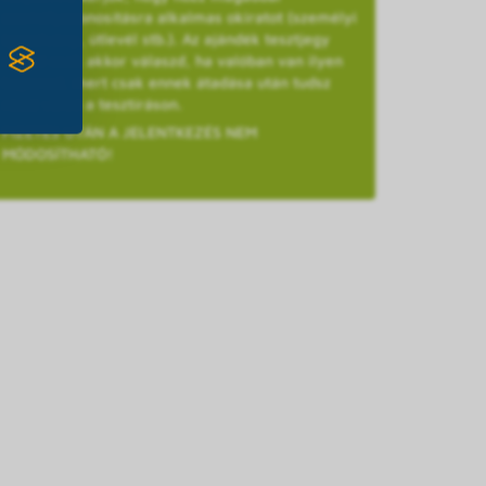
személyazonosításra alkalmas okiratot (személyi
igazolvány, útlevél stb.). Az ajándék tesztjegy
opciót csak akkor válaszd, ha valóban van ilyen
kuponod, mert csak ennek átadása után tudsz
részt venni a tesztíráson.
FIZETÉS UTÁN A JELENTKEZÉS NEM
MÓDOSÍTHATÓ!