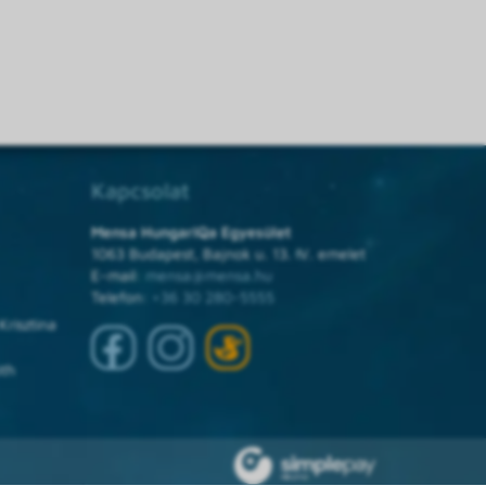
Kapcsolat
Mensa HungarIQa Egyesület
1063 Budapest, Bajnok u. 13. IV. emelet
E-mail:
mensa@mensa.hu
Telefon:
+36 30 280-5555
Krisztina
óth