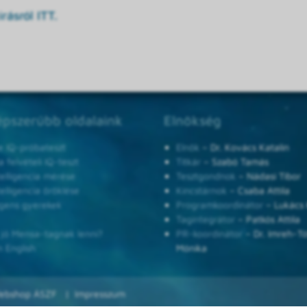
rásról ITT.
pszerűbb oldalaink
Elnökség
e IQ-próbateszt
Elnök
– Dr. Kovács Katalin
 felvételi IQ-teszt
Titkár
– Szabó Tamás
telligencia mérése
Tesztgondnok
– Nádasi Tibor
telligencia öröklése
Kincstárnok
– Csaba Attila
ligens gyerekek
Programkoordinátor
– Lukács 
Tagintegrátor
– Patkós Attila
 jó Mensa-tagnak lenni?
PR-koordinátor
– Dr. Imreh-T
n English
Mónika
ebshop ÁSZF
Impresszum