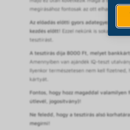
majd ez után következik maga a tesztírás. (
megírásához fontosak az ott elhangzó info
Az előadás előtti gyors adategyeztetés és
kezdés előtt!
Ezzel nekünk is sokat segítes
tesztírást.
A tesztírás díja 8000 Ft, melyet bankkárty
Amennyiben van ajándék IQ-teszt utalványo
Ilyenkor természetesen nem kell fizetned,
kártyát.
Fontos, hogy hozz magaddal valamilyen f
útlevél, jogosítvány)!
Ne feledd, hogy a tesztírás alsó
korhatára
megírni!