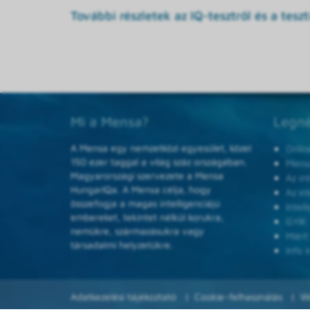
További részletek az IQ-tesztről és a tesztí
Mi a Mensa?
Legné
A Mensa egy nemzetközi egyesület, közel
Onlin
150 ezer taggal a világ száz országában.
Mensa
Magyarországi szervezete a Mensa
Az in
HungarIQa. A Mensa célja, hogy
Az in
összefogja a magas intelligenciájú
Intel
embereket, tekintet nélkül korukra,
GYIK
nemükre, származásukra vagy
Miért
társadalmi helyzetükre.
Info i
Adatkezelési tájékoztató
Cookie-felhasználás
W