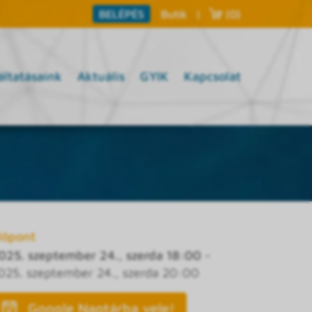
Butik
|
(0)
BELÉPÉS
áltatásaink
Aktuális
GYIK
Kapcsolat
dőpont
025. szeptember 24., szerda 18:00
-
025. szeptember 24., szerda 20:00
Google Naptárba vele!