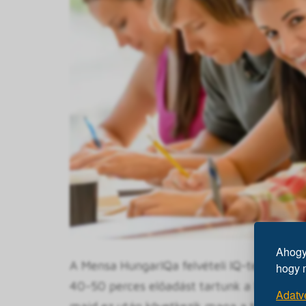
Ahogy 
A Mensa HungarIQa felvételi IQ-tesztje körü
hogy 
40-50 perces előadást tartunk a Mensáról, a
Adatv