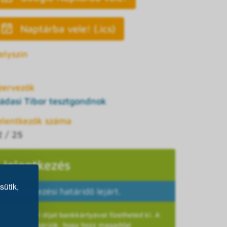
Naptárba vele! (.ics)
elyszín
zervezők
ádasi Tibor tesztgondnok
elentkezők száma
2 / 25
Jelentkezés
sütik,
A jelentkezési határidő lejárt.
A részvételi díjat bankkártyával fizetheted ki. A
helyszínre kérjük, hogy hozz magaddal