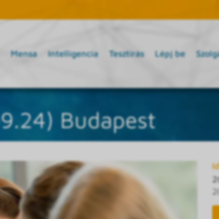
Mensa
Intelligencia
Tesztírás
Lépj be
Szolg
09.24) Budapest
I
2
2