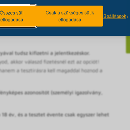
Az előadáson is részt kell venned, mert a teszt
rmációk).
Összes süti
Csak a szükséges sütik
Beállítások
elfogadása
elfogadása
 regisztráció miatt kérjük érkezz meg 15 perccel a
z, mert így majd időben tudjuk kezdeni a
ával tudsz kifizetni a jelentkezéskor.
d, akkor válaszd fizetésnél ezt az opciót!
 hanem a tesztírásra kell magaddal hoznod a
ényképes azonosítót (személyi igazolvány,
 18 év, és a tesztet évente csak egyszer lehet