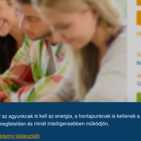
H
S
N
J
1
az agyunknak is kell az energia, a honlapunknak is kellenek a 
lbelül két órás program. Tesztírás előtt egy kb.
megfelelően és minél intelligensebben működjön.
z intelligenciáról és a kitöltendő IQ-tesztről,
édelmi tájékoztató