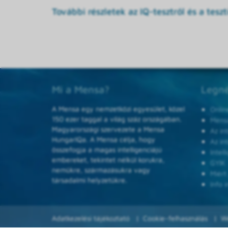
További részletek az IQ-tesztről és a tesztí
Mi a Mensa?
Legné
A Mensa egy nemzetközi egyesület, közel
Onlin
150 ezer taggal a világ száz országában.
Mensa
Magyarországi szervezete a Mensa
Az in
HungarIQa. A Mensa célja, hogy
Az in
összefogja a magas intelligenciájú
Intel
embereket, tekintet nélkül korukra,
GYIK
nemükre, származásukra vagy
Miért
társadalmi helyzetükre.
Info i
Adatkezelési tájékoztató
Cookie-felhasználás
W