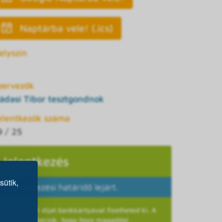
Naptárba vele! (.ics)
elyszín
zervezők
ádasi Tibor tesztgondnok
elentkezők száma
9 / 25
Jelentkezés
sütik,
A jelentkezési határidő lejárt.
A részvételi díjat bankkártyával fizetheted ki. A
helyszínre kérjük, hogy hozz magaddal