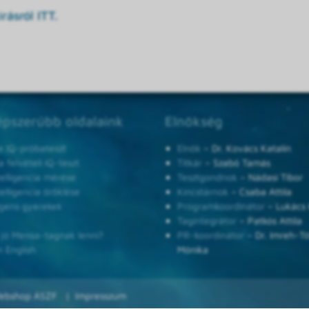
rásról ITT.
pszerűbb oldalaink
Elnökség
e IQ-próbateszt
Elnök
– Dr. Kovács Katalin
 felvételi IQ-teszt
Titkár
– Szabó Tamás
telligencia mérése
Tesztgondnok
– Nádasi Tibor
telligencia öröklése
Kincstárnok
– Csaba Attila
ligens gyerekek
Programkoordinátor
– Lukács 
Tagintegrátor
– Patkós Attila
 jó Mensa-tagnak lenni?
PR-koordinátor
– Dr. Imreh-T
n English
Mónika
ebshop ÁSZF
Impresszum