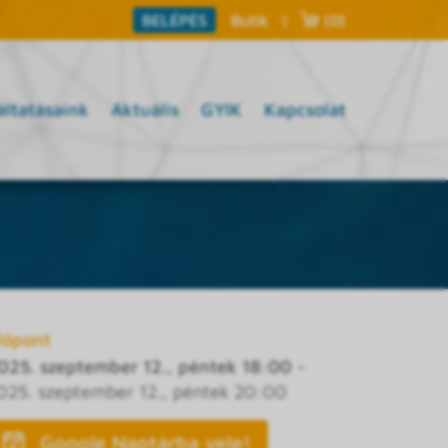
Butik
|
(0)
BELÉPÉS
áltatásaink
Aktuális
GYIK
Kapcsolat
dőpont
025. szeptember 12., péntek 18:00
-
025. szeptember 12., péntek 20:00
Google Naptárba vele!