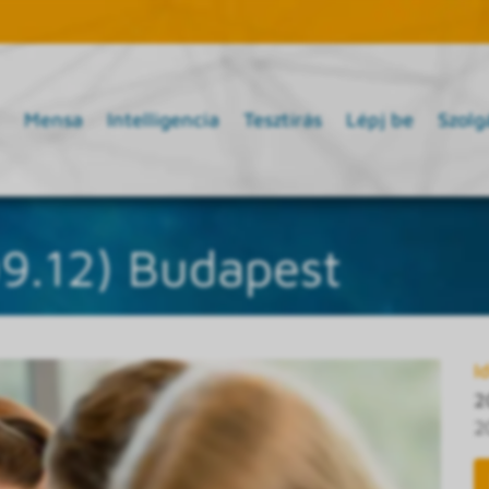
Mensa
Intelligencia
Tesztírás
Lépj be
Szolg
09.12) Budapest
I
2
2