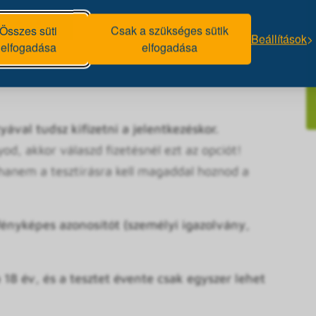
Az előadáson is részt kell venned, mert a teszt
rmációk).
Összes süti
Csak a szükséges sütik
Beállítások
elfogadása
elfogadása
 regisztráció miatt kérjük érkezz meg 15 perccel a
z, mert így majd időben tudjuk kezdeni a
ával tudsz kifizetni a jelentkezéskor.
d, akkor válaszd fizetésnél ezt az opciót!
 hanem a tesztírásra kell magaddal hoznod a
ényképes azonosítót (személyi igazolvány,
 18 év, és a tesztet évente csak egyszer lehet