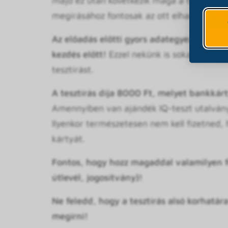
majd ez után következik maga a tesztírás. (
megírásához fontosak az ott elhangzó info
Az előadás előtti gyors adategyeztetés és
kezdés előtt!
Ezzel nekünk is sokat segítes
tesztírást.
A tesztírás díja 8000 Ft, melyet bankkárty
Amennyiben van ajándék IQ-teszt utalványo
Ilyenkor természetesen nem kell fizetned,
kártyát.
Fontos, hogy hozz magaddal valamilyen f
útlevél, jogosítvány)!
Ne feledd, hogy a tesztírás alsó
korhatára
megírni!