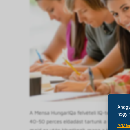
Ahogy 
A Mensa HungarIQa felvételi IQ-tesztje körü
hogy 
40-50 perces előadást tartunk a Mensáról, a
Adatv