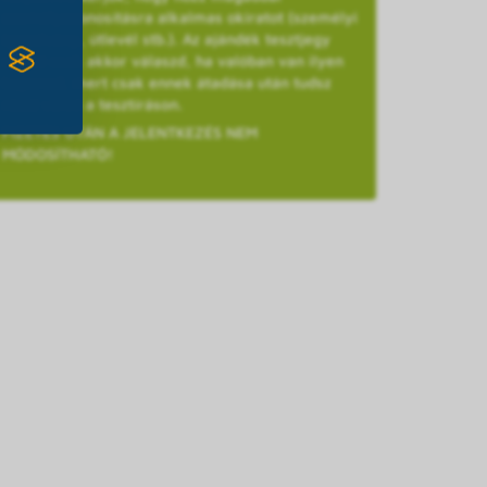
személyazonosításra alkalmas okiratot (személyi
igazolvány, útlevél stb.). Az ajándék tesztjegy
opciót csak akkor válaszd, ha valóban van ilyen
kuponod, mert csak ennek átadása után tudsz
részt venni a tesztíráson.
FIZETÉS UTÁN A JELENTKEZÉS NEM
MÓDOSÍTHATÓ!