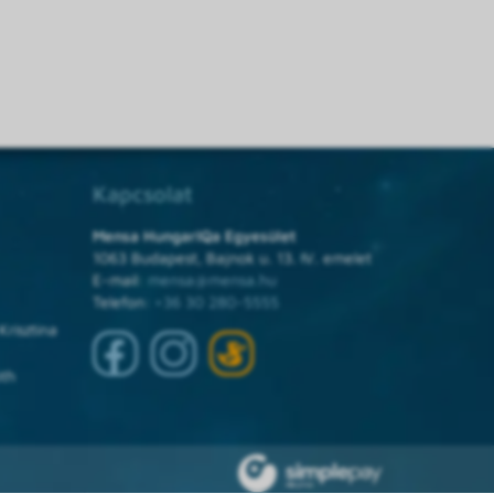
Kapcsolat
Mensa HungarIQa Egyesület
1063 Budapest, Bajnok u. 13. IV. emelet
E-mail:
mensa@mensa.hu
Telefon:
+36 30 280-5555
Krisztina
óth