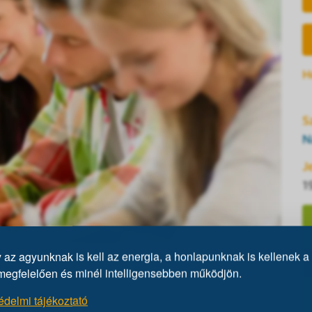
H
S
N
J
1
az agyunknak is kell az energia, a honlapunknak is kellenek a 
lbelül két órás program. Tesztírás előtt egy kb.
megfelelően és minél intelligensebben működjön.
z intelligenciáról és a kitöltendő IQ-tesztről,
édelmi tájékoztató