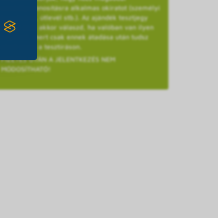
személyazonosításra alkalmas okiratot (személyi
igazolvány, útlevél stb.). Az ajándék tesztjegy
opciót csak akkor válaszd, ha valóban van ilyen
kuponod, mert csak ennek átadása után tudsz
részt venni a tesztíráson.
FIZETÉS UTÁN A JELENTKEZÉS NEM
MÓDOSÍTHATÓ!