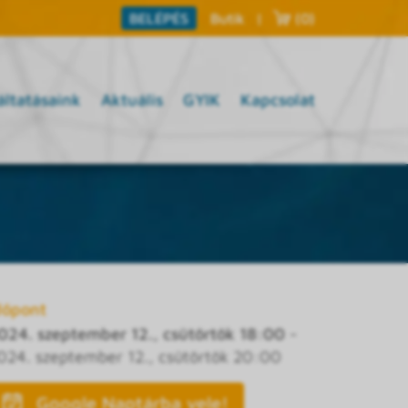
Butik
|
(0)
BELÉPÉS
áltatásaink
Aktuális
GYIK
Kapcsolat
dőpont
024. szeptember 12., csütörtök 18:00
-
024. szeptember 12., csütörtök 20:00
Google Naptárba vele!