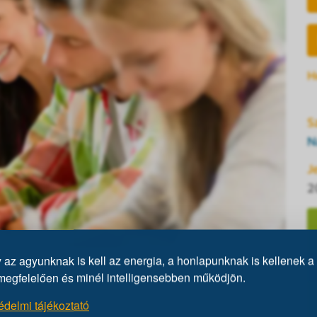
H
S
N
J
2
az agyunknak is kell az energia, a honlapunknak is kellenek a 
lbelül két órás program. Tesztírás előtt egy kb.
megfelelően és minél intelligensebben működjön.
z intelligenciáról és a kitöltendő IQ-tesztről,
édelmi tájékoztató