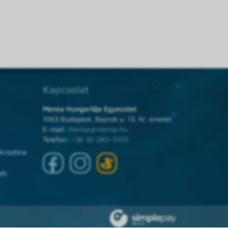
Kapcsolat
Mensa HungarIQa Egyesület
1063 Budapest, Bajnok u. 13. IV. emelet
E-mail:
mensa@mensa.hu
Telefon:
+36 30 280-5555
Krisztina
óth