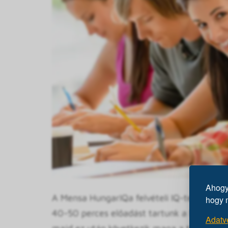
Ahogy 
A Mensa HungarIQa felvételi IQ-tesztje körü
hogy 
40-50 perces előadást tartunk a Mensáról, a
Adatv