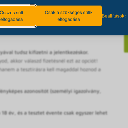
Az előadáson is részt kell venned, mert a teszt
rmációk).
Összes süti
Csak a szükséges sütik
Beállítások
elfogadása
elfogadása
 regisztráció miatt kérjük érkezz meg 15 perccel a
z, mert így majd időben tudjuk kezdeni a
ával tudsz kifizetni a jelentkezéskor.
d, akkor válaszd fizetésnél ezt az opciót!
 hanem a tesztírásra kell magaddal hoznod a
ényképes azonosítót (személyi igazolvány,
 18 év, és a tesztet évente csak egyszer lehet