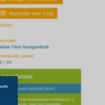
Naptárba vele! (.ics)
elyszín
zervezők
ádasi Tibor tesztgondnok
elentkezők száma
0 / 25
Jelentkezés
sütik,
A jelentkezési határidő lejárt.
A részvételi díjat bankkártyával fizetheted ki. A
helyszínre kérjük, hogy hozz magaddal