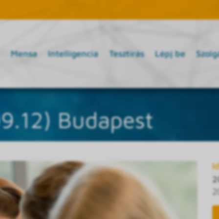
Mensa
Intelligencia
Tesztírás
Lépj be
Szolg
09.12) Budapest
I
2
2