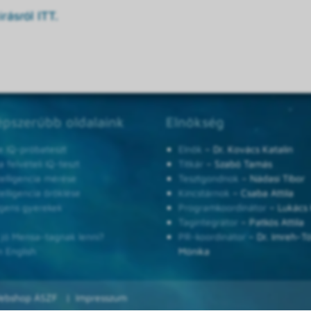
rásról ITT.
pszerűbb oldalaink
Elnökség
e IQ-próbateszt
Elnök
– Dr. Kovács Katalin
 felvételi IQ-teszt
Titkár
– Szabó Tamás
telligencia mérése
Tesztgondnok
– Nádasi Tibor
telligencia öröklése
Kincstárnok
– Csaba Attila
ligens gyerekek
Programkoordinátor
– Lukács 
Tagintegrátor
– Patkós Attila
 jó Mensa-tagnak lenni?
PR-koordinátor
– Dr. Imreh-T
n English
Mónika
ebshop ÁSZF
Impresszum