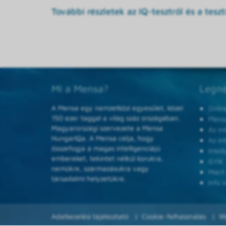
További részletek az IQ-tesztről és a tesztí
Mi a Mensa?
Legné
A Mensa egy nemzetközi egyesület, közel
Onlin
150 ezer taggal a világ száz országában.
Mensa
Magyarországi szervezete a Mensa
Az in
HungarIQa. A Mensa célja, hogy
Az in
összefogja a magas intelligenciájú
Intel
embereket, tekintet nélkül korukra,
GYIK
nemükre, származásukra vagy
Miért
társadalmi helyzetükre.
Info i
Adatkezelési tájékoztató
Cookie-felhasználás
W