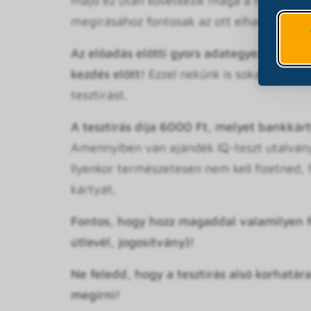
majd ez után következik maga a tesztírás. (
megírásához fontosak az ott elhangzó info
Az előadás előtti gyors adategyeztetés és
kezdés előtt!
Ezzel nekünk is sokat segítes
tesztírást.
A tesztírás díja 6000 Ft, melyet bankkárty
Amennyiben van ajándék IQ-teszt utalványo
Ilyenkor természetesen nem kell fizetned,
kártyát.
Fontos, hogy hozz magaddal valamilyen f
útlevél, jogosítvány)!
Ne feledd, hogy a tesztírás alsó
korhatára
megírni!