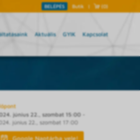
Butik
|
(0)
BELÉPÉS
áltatásaink
Aktuális
GYIK
Kapcsolat
dőpont
024. június 22., szombat 15:00
-
024. június 22., szombat 17:00
Google Naptárba vele!