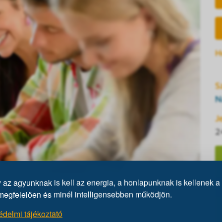
H
S
N
J
2
az agyunknak is kell az energia, a honlapunknak is kellenek a 
lbelül két órás program. Tesztírás előtt egy kb.
megfelelően és minél intelligensebben működjön.
z intelligenciáról és a kitöltendő IQ-tesztről,
édelmi tájékoztató