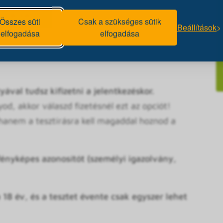
Az előadáson is részt kell venned, mert a teszt
rmációk).
Összes süti
Csak a szükséges sütik
Beállítások
elfogadása
elfogadása
 regisztráció miatt kérjük érkezz meg 15 perccel a
z, mert így majd időben tudjuk kezdeni a
ával tudsz kifizetni a jelentkezéskor.
d, akkor válaszd fizetésnél ezt az opciót!
 hanem a tesztírásra kell magaddal hoznod a
ényképes azonosítót (személyi igazolvány,
 18 év, és a tesztet évente csak egyszer lehet