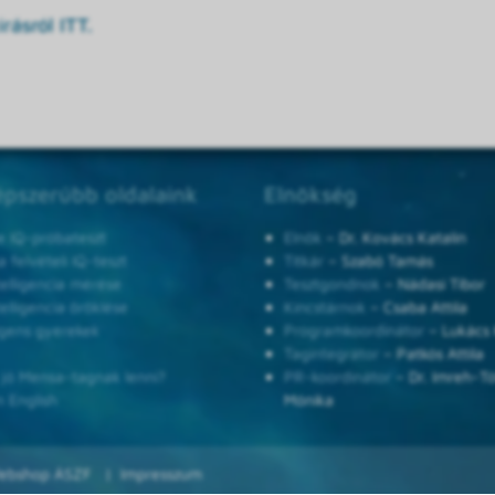
rásról ITT.
pszerűbb oldalaink
Elnökség
e IQ-próbateszt
Elnök
– Dr. Kovács Katalin
 felvételi IQ-teszt
Titkár
– Szabó Tamás
telligencia mérése
Tesztgondnok
– Nádasi Tibor
telligencia öröklése
Kincstárnok
– Csaba Attila
ligens gyerekek
Programkoordinátor
– Lukács 
Tagintegrátor
– Patkós Attila
 jó Mensa-tagnak lenni?
PR-koordinátor
– Dr. Imreh-T
n English
Mónika
ebshop ÁSZF
Impresszum