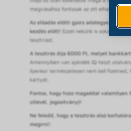
majd ez után következik maga a tesztírás. (
megírásához fontosak az ott elhangzó info
Az előadás előtti gyors adategyeztetés és
kezdés előtt!
Ezzel nekünk is sokat segítes
tesztírást.
A tesztírás díja 6000 Ft, melyet bankkárty
Amennyiben van ajándék IQ-teszt utalványo
Ilyenkor természetesen nem kell fizetned,
kártyát.
Fontos, hogy hozz magaddal valamilyen f
útlevél, jogosítvány)!
Ne feledd, hogy a tesztírás alsó
korhatára
megírni!