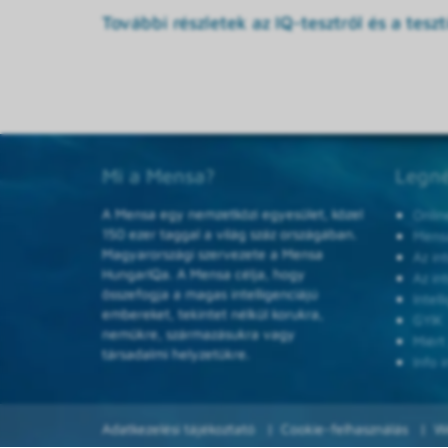
További részletek az IQ-tesztről és a tesztí
Mi a Mensa?
Legné
A Mensa egy nemzetközi egyesület, közel
Onlin
150 ezer taggal a világ száz országában.
Mensa
Magyarországi szervezete a Mensa
Az in
HungarIQa. A Mensa célja, hogy
Az in
összefogja a magas intelligenciájú
Intel
embereket, tekintet nélkül korukra,
GYIK
nemükre, származásukra vagy
Miért
társadalmi helyzetükre.
Info i
Adatkezelési tájékoztató
Cookie-felhasználás
W