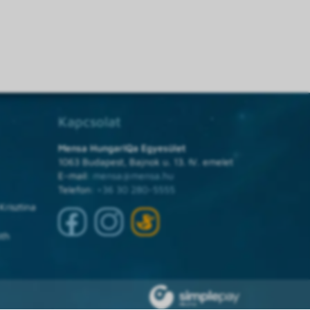
Kapcsolat
Mensa HungarIQa Egyesület
1063 Budapest, Bajnok u. 13. IV. emelet
E-mail:
mensa@mensa.hu
Telefon:
+36 30 280-5555
Krisztina
óth