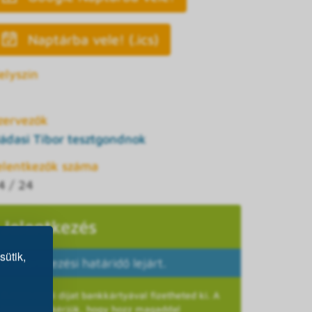
Naptárba vele! (.ics)
elyszín
zervezők
ádasi Tibor tesztgondnok
elentkezők száma
4 / 24
Jelentkezés
sütik,
A jelentkezési határidő lejárt.
A részvételi díjat bankkártyával fizetheted ki. A
helyszínre kérjük, hogy hozz magaddal