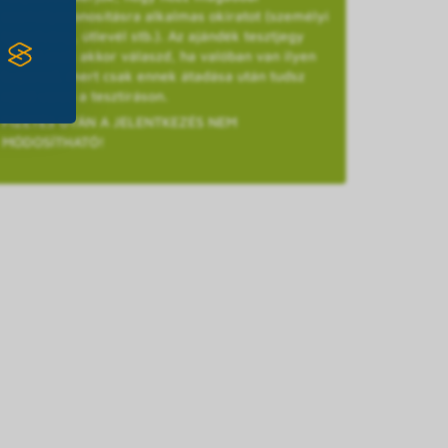
személyazonosításra alkalmas okiratot (személyi
igazolvány, útlevél stb.). Az ajándék tesztjegy
opciót csak akkor válaszd, ha valóban van ilyen
kuponod, mert csak ennek átadása után tudsz
részt venni a tesztíráson.
FIZETÉS UTÁN A JELENTKEZÉS NEM
MÓDOSÍTHATÓ!