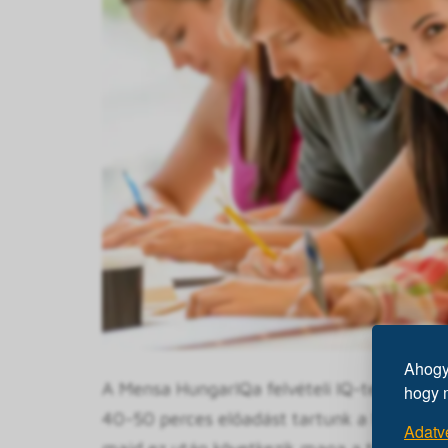
Ahogy 
A Mensa HungarIQa felvételi IQ-tesztje körü
hogy 
40-50 perces előadást tartunk a Mensáról, a
Adatv