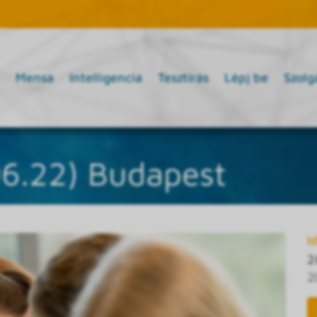
Mensa
Intelligencia
Tesztírás
Lépj be
Szolg
06.22) Budapest
I
2
2