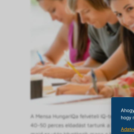
Ahogy 
A Mensa HungarIQa felvételi IQ-tesztje körü
hogy 
40-50 perces előadást tartunk a Mensáról, a
Adatv