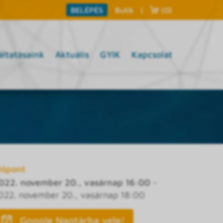
Butik
|
(0)
BELÉPÉS
áltatásaink
Aktuális
GYIK
Kapcsolat
dőpont
022. november 20., vasárnap 16:00
-
022. november 20., vasárnap 18:00
Google Naptárba vele!