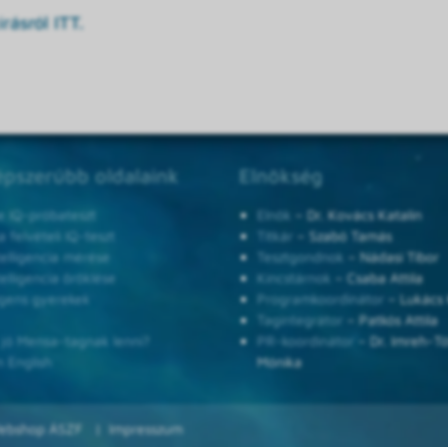
rásról ITT.
pszerűbb oldalaink
Elnökség
e IQ-próbateszt
Elnök
– Dr. Kovács Katalin
 felvételi IQ-teszt
Titkár
– Szabó Tamás
telligencia mérése
Tesztgondnok
– Nádasi Tibor
telligencia öröklése
Kincstárnok
– Csaba Attila
ligens gyerekek
Programkoordinátor
– Lukács 
Tagintegrátor
– Patkós Attila
 jó Mensa-tagnak lenni?
PR-koordinátor
– Dr. Imreh-T
n English
Mónika
ebshop ÁSZF
Impresszum