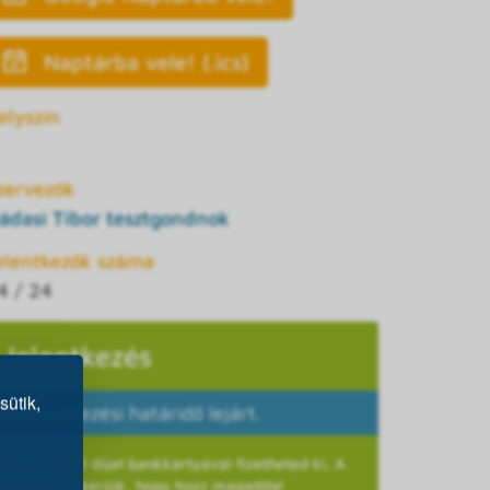
Naptárba vele! (.ics)
elyszín
zervezők
ádasi Tibor tesztgondnok
elentkezők száma
4 / 24
Jelentkezés
sütik,
A jelentkezési határidő lejárt.
A részvételi díjat bankkártyával fizetheted ki. A
helyszínre kérjük, hogy hozz magaddal