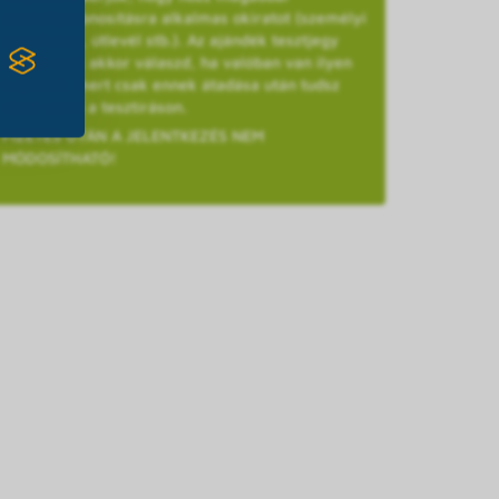
személyazonosításra alkalmas okiratot (személyi
igazolvány, útlevél stb.). Az ajándék tesztjegy
opciót csak akkor válaszd, ha valóban van ilyen
kuponod, mert csak ennek átadása után tudsz
részt venni a tesztíráson.
FIZETÉS UTÁN A JELENTKEZÉS NEM
MÓDOSÍTHATÓ!