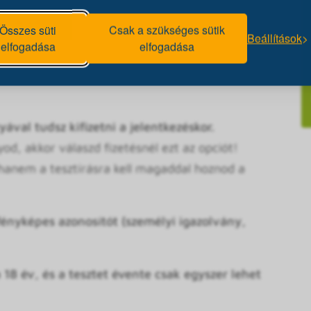
Az előadáson is részt kell venned, mert a teszt
rmációk).
Összes süti
Csak a szükséges sütik
Beállítások
elfogadása
elfogadása
 regisztráció miatt kérjük érkezz meg 15 perccel a
z, mert így majd időben tudjuk kezdeni a
ával tudsz kifizetni a jelentkezéskor.
d, akkor válaszd fizetésnél ezt az opciót!
 hanem a tesztírásra kell magaddal hoznod a
ényképes azonosítót (személyi igazolvány,
 18 év, és a tesztet évente csak egyszer lehet