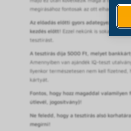
majd ez után következik maga a tesztírás. (
megírásához fontosak az ott elhangzó info
Az előadás előtti gyors adategyeztetés és
kezdés előtt!
Ezzel nekünk is sokat segítes
tesztírást.
A tesztírás díja 5000 Ft, melyet bankkárty
Amennyiben van ajándék IQ-teszt utalványo
Ilyenkor természetesen nem kell fizetned,
kártyát.
Fontos, hogy hozz magaddal valamilyen f
útlevél, jogosítvány)!
Ne feledd, hogy a tesztírás alsó
korhatára
megírni!