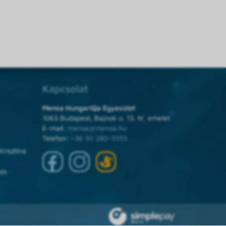
Kapcsolat
Mensa HungarIQa Egyesület
1063 Budapest, Bajnok u. 13. IV. emelet
E-mail:
mensa@mensa.hu
Telefon:
+36 30 280-5555
Krisztina
óth