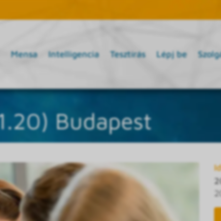
Mensa
Intelligencia
Tesztírás
Lépj be
Szolg
11.20) Budapest
I
2
2