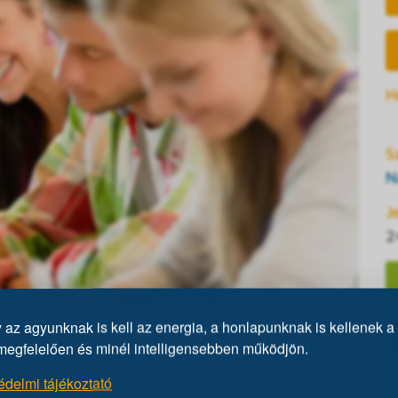
H
S
N
J
2
az agyunknak is kell az energia, a honlapunknak is kellenek a 
lbelül két órás program. Tesztírás előtt egy kb.
megfelelően és minél intelligensebben működjön.
z intelligenciáról és a kitöltendő IQ-tesztről,
édelmi tájékoztató