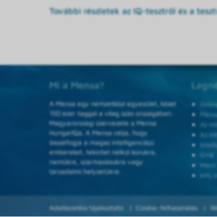
További részletek az IQ-tesztről és a tesztí
Mi a Mensa?
Legné
A Mensa egy nemzetközi egyesület, közel
Onlin
150 ezer taggal a világ száz országában.
Mensa
Magyarországi szervezete a Mensa
Az in
HungarIQa. A Mensa célja, hogy
Az in
összefogja a magas intelligenciájú
Intel
embereket, tekintet nélkül korukra,
GYIK
nemükre, származásukra vagy
Miért
társadalmi helyzetükre.
Info i
Adatkezelési tájékoztató
Cookie-felhasználás
W