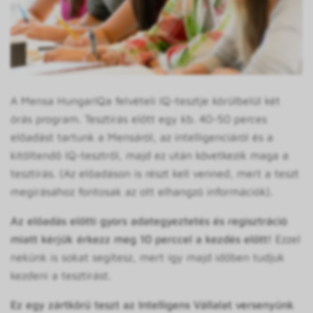
A Mensa HungarIQa felvételi IQ-tesztje körülbelül két
órás program. Tesztírás előtt egy kb. 40-50 perces
előadást tartunk a Mensáról, az intelligenciáról és a
kitöltendő IQ-tesztről, majd ez után következik maga a
tesztírás. (Az előadáson is részt kell venned, mert a teszt
megírásához fontosak az ott elhangzó információk).
Az előadás előtti gyors adategyeztetés és regisztráció
miatt kérjük érkezz meg 10 perccel a kezdés előtt!
Ezzel
nekünk is sokat segítesz, mert így majd időben tudjuk
kezdeni a tesztírást.
Ez egy zártkörű teszt az Intelligens Vállalat versenyünk