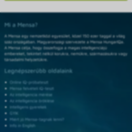
Mi a Mensa?
A Mensa egy nemzetközi egyesület, közel 150 ezer taggal a világ
száz országában. Magyarországi szervezete a Mensa HungarIQa.
A Mensa célja, hogy összefogja a magas intelligenciájú
embereket, tekintet nélkül korukra, nemükre, származásukra vagy
társadalmi helyzetükre.
Legnépszerűbb oldalaink
Online IQ-próbateszt
Mensa felvételi IQ-teszt
Az intelligencia mérése
Az intelligencia öröklése
Intelligens gyerekek
GYIK
Miért jó Mensa-tagnak lenni?
Info in English