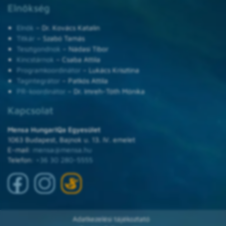
Elnökség
Elnök
– Dr. Kovács Katalin
Titkár
– Szabó Tamás
Tesztgondnok
– Nádasi Tibor
Kincstárnok
– Csaba Attila
Programkoordinátor
– Lukács Krisztina
Tagintegrátor
– Patkós Attila
PR-koordinátor
– Dr. Imreh-Tóth Mónika
Kapcsolat
Mensa HungarIQa Egyesület
1063 Budapest, Bajnok u. 13. IV. emelet
E-mail:
mensa@mensa.hu
Telefon:
+36 30 280-5555
Adatkezelési tájékoztató