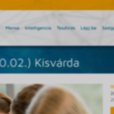
Mensa
Intelligencia
Tesztírás
Lépj be
Szolg
0.02.) Kisvárda
I
2
2