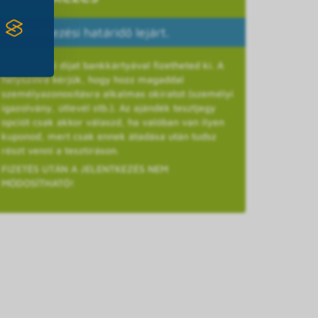
A jelentkezési határidő lejárt.
A részvételi díjat bankkártyával fizetheted ki. A
helyszínre kérjük, hogy hozz magaddal
személyazonosításra alkalmas okiratot (személyi
igazolvány, útlevél stb.). Az ajándék tesztjegy
opciót csak akkor válaszd, ha valóban van ilyen
kuponod, mert csak ennek átadása után tudsz
részt venni a tesztíráson.
FIZETÉS UTÁN A JELENTKEZÉS NEM
MÓDOSÍTHATÓ!