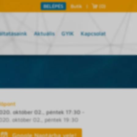
Butik
|
(0)
BELÉPÉS
áltatásaink
Aktuális
GYIK
Kapcsolat
dőpont
020. október 02., péntek 17:30
-
020. október 02., péntek 19:30
Google Naptárba vele!