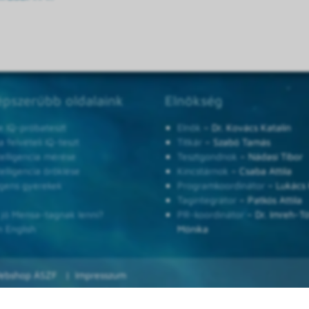
pszerűbb oldalaink
Elnökség
e IQ-próbateszt
Elnök
– Dr. Kovács Katalin
 felvételi IQ-teszt
Titkár
– Szabó Tamás
telligencia mérése
Tesztgondnok
– Nádasi Tibor
telligencia öröklése
Kincstárnok
– Csaba Attila
ligens gyerekek
Programkoordinátor
– Lukács 
Tagintegrátor
– Patkós Attila
 jó Mensa-tagnak lenni?
PR-koordinátor
– Dr. Imreh-T
n English
Mónika
ebshop ÁSZF
Impresszum