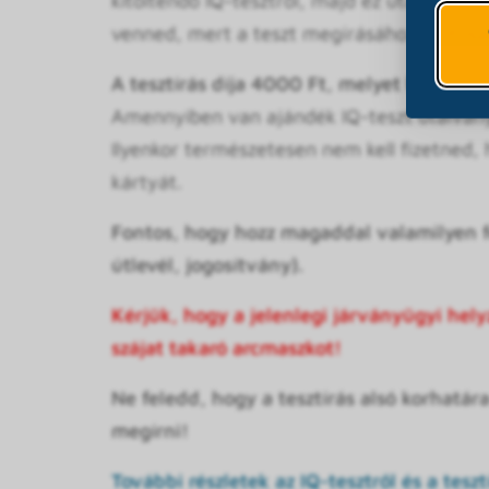
kitöltendő IQ-tesztről, majd ez után követk
venned, mert a teszt megírásához fontosak
A tesztírás díja 4000 Ft, melyet bankkárty
Amennyiben van ajándék IQ-teszt utalványo
Ilyenkor természetesen nem kell fizetned,
kártyát.
Fontos, hogy hozz magaddal valamilyen f
útlevél, jogosítvány).
Kérjük, hogy a jelenlegi járványügyi hely
szájat takaró arcmaszkot!
Ne feledd, hogy a tesztírás alsó
korhatára
megírni!
További részletek az IQ-tesztről és a tesztí