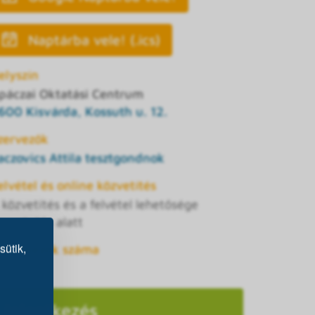
Naptárba vele! (.ics)
elyszín
páczai Oktatási Centrum
600 Kisvárda, Kossuth u. 12.
zervezők
aczovics Attila tesztgondnok
elvétel és online közvetítés
 közvetítés és a felvétel lehetősége
gyeztetés alatt
sütik,
elentkezők száma
 / 20
Jelentkezés