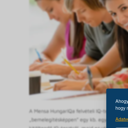
Ahogy 
hogy 
A Mensa HungarIQa felvételi IQ-tesztje körü
Adatv
„bemelegítésképpen” egy kb. egyórás előadá