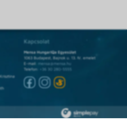
Kapcsolat
Mensa HungarIQa Egyesület
1063 Budapest, Bajnok u. 13. IV. emelet
E-mail:
mensa@mensa.hu
Telefon:
+36 30 280-5555
Krisztina
óth