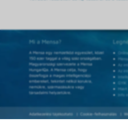
Mi a Mensa?
Legné
A Mensa egy nemzetközi egyesület, közel
Onlin
150 ezer taggal a világ száz országában.
Mensa
Magyarországi szervezete a Mensa
Az in
HungarIQa. A Mensa célja, hogy
Az in
összefogja a magas intelligenciájú
Intel
embereket, tekintet nélkül korukra,
GYIK
nemükre, származásukra vagy
Miért
társadalmi helyzetükre.
Info i
Adatkezelési tájékoztató
Cookie-felhasználás
W