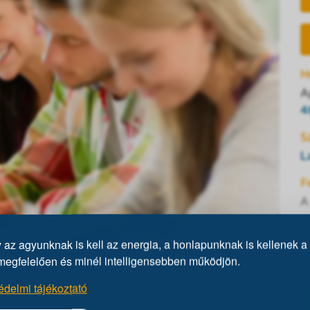
H
A
4
S
L
F
A
e
az agyunknak is kell az energia, a honlapunknak is kellenek a 
J
megfelelően és minél intelligensebben működjön.
0
lbelül két órás program. Tesztírás előtt
édelmi tájékoztató
st tartunk a Mensáról, az intelligenciáról és a