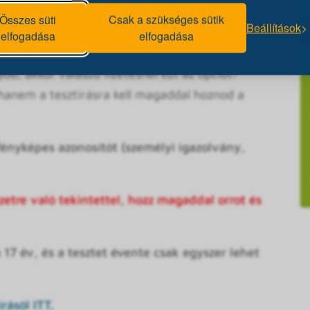
ezik maga a tesztírás. (Az előadáson is részt kell
Összes süti
Csak a szükséges sütik
 az ott elhangzó információk).
Beállítások
elfogadása
elfogadása
ával tudsz kifizetni a jelenkezéskor.
d, akkor válaszd fizetésnél ezt az opciót!
 hanem a tesztírásra kell magaddal hoznod a
ényképes azonosítót (személyi igazolvány,
zetre való tekintettel, hozz magaddal orrot és
 17 év, és a tesztet évente csak egyszer lehet
rásól ITT.