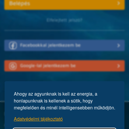
Elfelejtett jelszó?
Facebookkal jelentkezem be
Google-lal jelentkezem be
Ahogy az agyunknak is kell az energia, a
honlapunknak is kellenek a sütik, hogy
megfelelően és minél intelligensebben működjön.
Mi a Mensa?
Adatvédelmi tájékoztató
A Mensa egy nemzetközi egyesület, közel 150 ezer taggal a világ