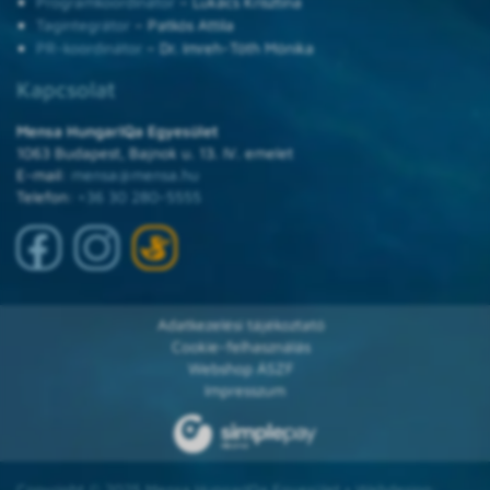
Programkoordinátor
– Lukács Krisztina
Tagintegrátor
– Patkós Attila
PR-koordinátor
– Dr. Imreh-Tóth Mónika
Kapcsolat
Mensa HungarIQa Egyesület
1063 Budapest, Bajnok u. 13. IV. emelet
E-mail:
mensa@mensa.hu
Telefon:
+36 30 280-5555
Adatkezelési tájékoztató
Cookie-felhasználás
Webshop ÁSZF
Impresszum
Copyright © 2025 Mensa HungarIQa Egyesület • Webdesign: