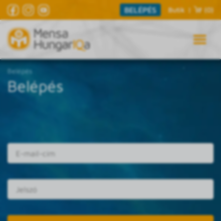
BELÉPÉS
Butik
|
(0)
Belépés
Belépés
E-mail cím