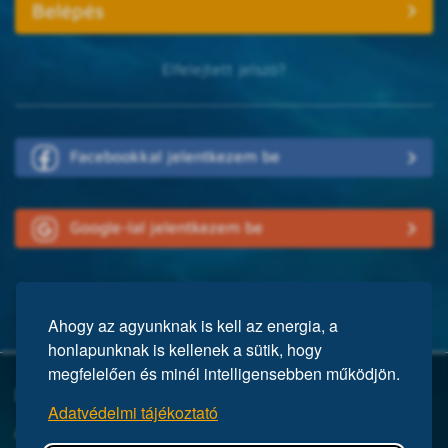
Elfelejtett jelszó?
Facebookkal jelentkezem be
Google-lal jelentkezem be
Ahogy az agyunknak is kell az energia, a
honlapunknak is kellenek a sütik, hogy
megfelelően és minél intelligensebben működjön.
Mi a Mensa?
Adatvédelmi tájékoztató
A Mensa egy nemzetközi egyesület, közel 150 ezer taggal a világ