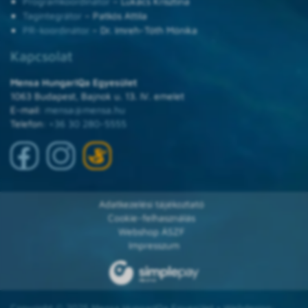
Programkoordinátor
– Lukács Krisztina
Tagintegrátor
– Patkós Attila
PR-koordinátor
– Dr. Imreh-Tóth Mónika
Kapcsolat
Mensa HungarIQa Egyesület
1063 Budapest, Bajnok u. 13. IV. emelet
E-mail:
mensa@mensa.hu
Telefon:
+36 30 280-5555
Adatkezelési tájékoztató
Cookie-felhasználás
Webshop ÁSZF
Impresszum
Copyright © 2025 Mensa HungarIQa Egyesület • Webdesign: