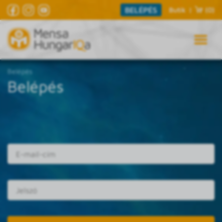
BELÉPÉS
Butik
|
(0)
Belépés
Belépés
E-mail cím