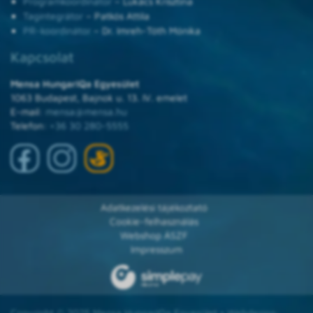
Programkoordinátor
– Lukács Krisztina
Tagintegrátor
– Patkós Attila
PR-koordinátor
– Dr. Imreh-Tóth Mónika
Kapcsolat
Mensa HungarIQa Egyesület
1063 Budapest, Bajnok u. 13. IV. emelet
E-mail:
mensa@mensa.hu
Telefon:
+36 30 280-5555
Adatkezelési tájékoztató
Cookie-felhasználás
Webshop ÁSZF
Impresszum
Copyright © 2025 Mensa HungarIQa Egyesület • Webdesign: