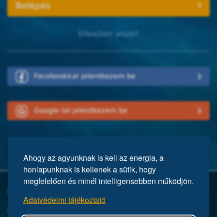
Elfelejtett jelszó?
Facebookkal jelentkezem be
Google-lal jelentkezem be
Ahogy az agyunknak is kell az energia, a
honlapunknak is kellenek a sütik, hogy
megfelelően és minél intelligensebben működjön.
Mi a Mensa?
Adatvédelmi tájékoztató
A Mensa egy nemzetközi egyesület, közel 150 ezer taggal a világ