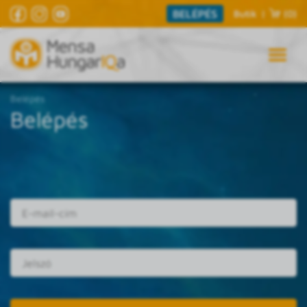
BELÉPÉS
Butik
|
(0)
Belépés
Belépés
E-mail cím