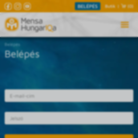
BELÉPÉS
Butik
|
(0)
Belépés
Belépés
E-mail cím