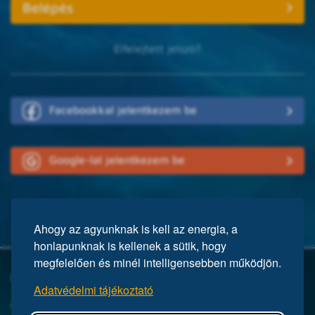
Elfelejtett jelszó?
Facebookkal jelentkezem be
Google-lal jelentkezem be
Ahogy az agyunknak is kell az energia, a
honlapunknak is kellenek a sütik, hogy
megfelelően és minél intelligensebben működjön.
Mi a Mensa?
Adatvédelmi tájékoztató
A Mensa egy nemzetközi egyesület, közel 150 ezer taggal a világ