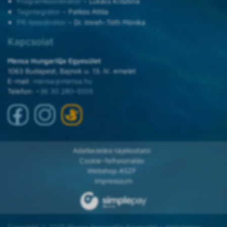
Programkoordinátor
– Lukács Krisztina
Tagintegrátor
– Patkós Attila
PR-koordinátor
– Dr. Imreh-Tóth Mónika
Kapcsolat
Mensa HungarIQa Egyesület
1063 Budapest, Bajnok u. 13. IV. emelet
E-mail:
mensa@mensa.hu
Telefon:
+36 30 280-5555
Adatkezelési tájékoztató
Cookie-felhasználás
Webshop ÁSZF
Impresszum
Copyright © 2025 Mensa HungarIQa Egyesület • Webdesign: