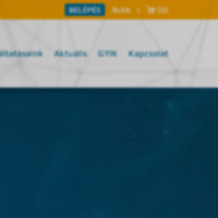
Butik
|
(0)
BELÉPÉS
áltatásaink
Aktuális
GYIK
Kapcsolat