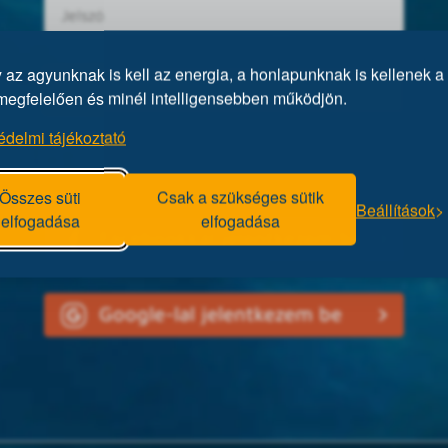
az agyunknak is kell az energia, a honlapunknak is kellenek a 
megfelelően és minél intelligensebben működjön.
édelmi tájékoztató
Elfelejtett jelszó?
Összes süti
Csak a szükséges sütik
Beállítások
elfogadása
elfogadása
Facebookkal jelentkezem be
Google-lal jelentkezem be