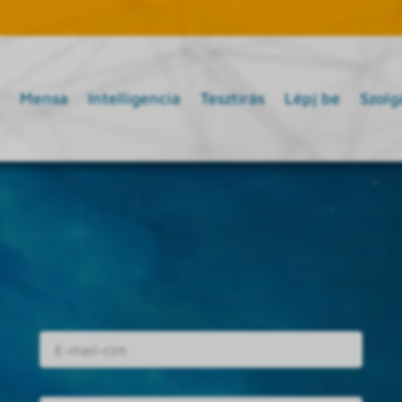
Mensa
Intelligencia
Tesztírás
Lépj be
Szolg
E-mail cím