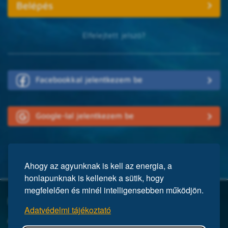
Elfelejtett jelszó?
Facebookkal jelentkezem be
Google-lal jelentkezem be
Ahogy az agyunknak is kell az energia, a
honlapunknak is kellenek a sütik, hogy
megfelelően és minél intelligensebben működjön.
Mi a Mensa?
Adatvédelmi tájékoztató
A Mensa egy nemzetközi egyesület, közel 150 ezer taggal a világ