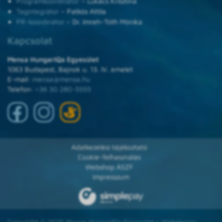
Programkoordinátor
– Lukács Krisztina
Tagintegrátor
– Patkós Attila
PR-koordinátor
– Dr. Imreh-Tóth Mónika
Kapcsolat
Mensa HungarIQa Egyesület
1063 Budapest, Bajnok u. 13. IV. emelet
E-mail:
mensa@mensa.hu
Telefon:
+36 30 280-5555
Adatkezelési tájékoztató
Cookie-felhasználás
Webshop ÁSZF
Impresszum
Copyright © 2025 Mensa HungarIQa Egyesület • Webdesign: