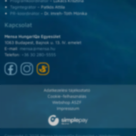
Programkoordinátor
– Lukács Krisztina
Tagintegrátor
– Patkós Attila
PR-koordinátor
– Dr. Imreh-Tóth Mónika
Kapcsolat
Mensa HungarIQa Egyesület
1063 Budapest, Bajnok u. 13. IV. emelet
E-mail:
mensa@mensa.hu
Telefon:
+36 30 280-5555
Adatkezelési tájékoztató
Cookie-felhasználás
Webshop ÁSZF
Impresszum
Copyright © 2025 Mensa HungarIQa Egyesület • Webdesign: