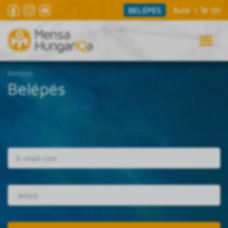
BELÉPÉS
Butik
|
(0)
Belépés
Belépés
E-mail cím