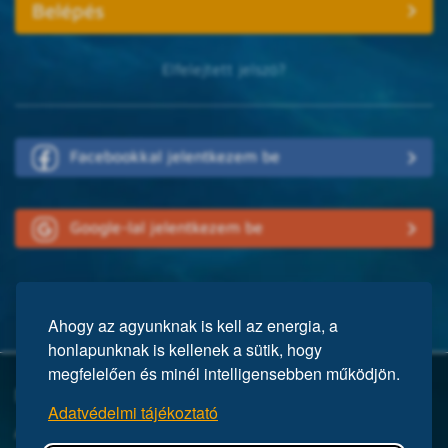
Elfelejtett jelszó?
Facebookkal jelentkezem be
Google-lal jelentkezem be
Ahogy az agyunknak is kell az energia, a
honlapunknak is kellenek a sütik, hogy
megfelelően és minél intelligensebben működjön.
Mi a Mensa?
Adatvédelmi tájékoztató
A Mensa egy nemzetközi egyesület, közel 150 ezer taggal a világ