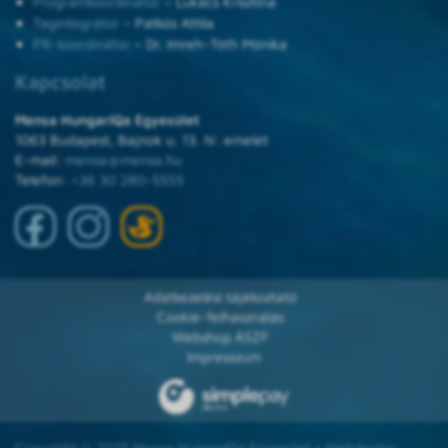
Programkoordinátor
– Lukács Krisztina
Tagintegrátor
– Patkós Attila
PR-koordinátor
– Dr. Imreh-Tóth Mónika
Kapcsolat
Mensa HungarIQa Egyesület
1063 Budapest, Bajnok u. 13. IV. emelet
E-mail:
mensa@mensa.hu
Telefon:
+36 30 280-5555
Adatkezelési tájékoztató
Cookie-felhasználás
Webshop ÁSZF
Impresszum
Copyright © 2025 Mensa HungarIQa Egyesület • Webdesign: