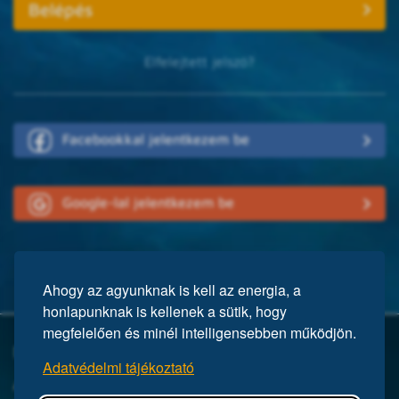
Elfelejtett jelszó?
Facebookkal jelentkezem be
Google-lal jelentkezem be
Ahogy az agyunknak is kell az energia, a
honlapunknak is kellenek a sütik, hogy
megfelelően és minél intelligensebben működjön.
Mi a Mensa?
Adatvédelmi tájékoztató
A Mensa egy nemzetközi egyesület, közel 150 ezer taggal a világ