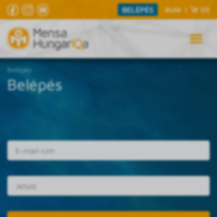
BELÉPÉS
Butik
|
(0)
Belépés
Belépés
E-mail cím