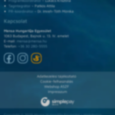
Programkoordinátor
– Lukács Krisztina
Tagintegrátor
– Patkós Attila
PR-koordinátor
– Dr. Imreh-Tóth Mónika
Kapcsolat
Mensa HungarIQa Egyesület
1063 Budapest, Bajnok u. 13. IV. emelet
E-mail:
mensa@mensa.hu
Telefon:
+36 30 280-5555
Adatkezelési tájékoztató
Cookie-felhasználás
Webshop ÁSZF
Impresszum
Copyright © 2025 Mensa HungarIQa Egyesület • Webdesign: