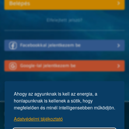
Elfelejtett jelszó?
Facebookkal jelentkezem be
Google-lal jelentkezem be
Ahogy az agyunknak is kell az energia, a
honlapunknak is kellenek a sütik, hogy
megfelelően és minél intelligensebben működjön.
Mi a Mensa?
Adatvédelmi tájékoztató
A Mensa egy nemzetközi egyesület, közel 150 ezer taggal a világ