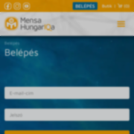
BELÉPÉS
Butik
|
(0)
Belépés
Belépés
E-mail cím