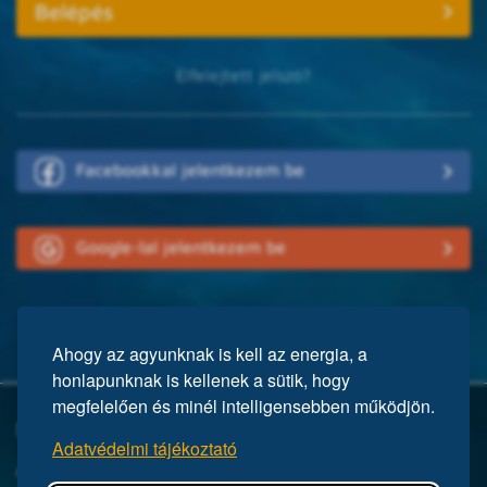
Elfelejtett jelszó?
Facebookkal jelentkezem be
Google-lal jelentkezem be
Ahogy az agyunknak is kell az energia, a
honlapunknak is kellenek a sütik, hogy
megfelelően és minél intelligensebben működjön.
Mi a Mensa?
Adatvédelmi tájékoztató
A Mensa egy nemzetközi egyesület, közel 150 ezer taggal a világ