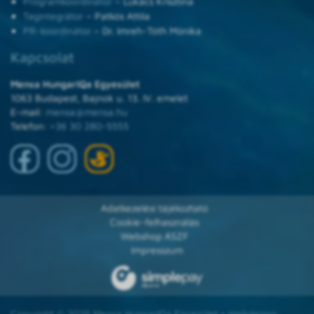
Programkoordinátor
– Lukács Krisztina
Tagintegrátor
– Patkós Attila
PR-koordinátor
– Dr. Imreh-Tóth Mónika
Kapcsolat
Mensa HungarIQa Egyesület
1063 Budapest, Bajnok u. 13. IV. emelet
E-mail:
mensa@mensa.hu
Telefon:
+36 30 280-5555
Adatkezelési tájékoztató
Cookie-felhasználás
Webshop ÁSZF
Impresszum
Copyright © 2025 Mensa HungarIQa Egyesület • Webdesign: