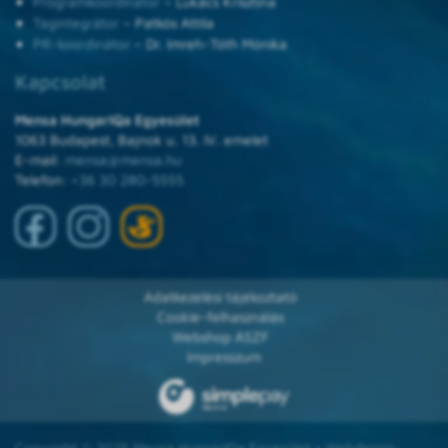
Programkoordinátor
– Lukács Krisztina
Tagintegrátor
– Patkós Attila
PR-koordinátor
– Dr. Imreh-Tóth Mónika
Kapcsolat
Mensa HungarIQa Egyesület
1063 Budapest, Bajnok u. 13. IV. emelet
E-mail:
mensa@mensa.hu
Telefon:
+36 30 280-5555
Adatkezelési tájékoztató
Cookie-felhasználás
Webshop ÁSZF
Impresszum
Copyright © 2025 Mensa HungarIQa Egyesület • Webdesign: