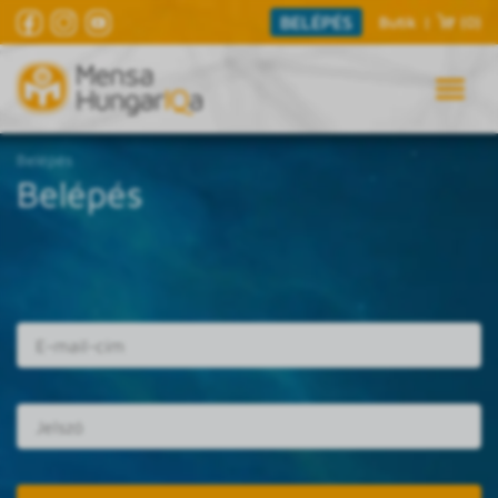
BELÉPÉS
Butik
|
(0)
Belépés
Belépés
E-mail cím