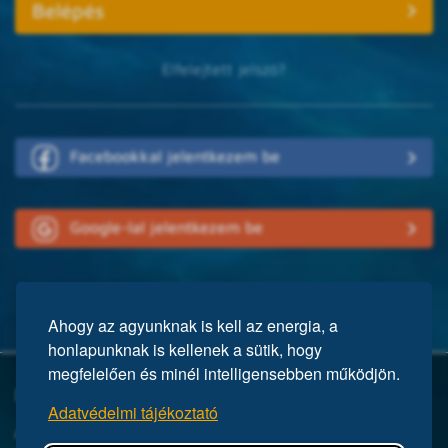
Elfelejtett jelszó?
Facebookkal jelentkezem be
Google-lal jelentkezem be
Ahogy az agyunknak is kell az energia, a
honlapunknak is kellenek a sütik, hogy
megfelelően és minél intelligensebben működjön.
Mi a Mensa?
Adatvédelmi tájékoztató
A Mensa egy nemzetközi egyesület, közel 150 ezer taggal a világ